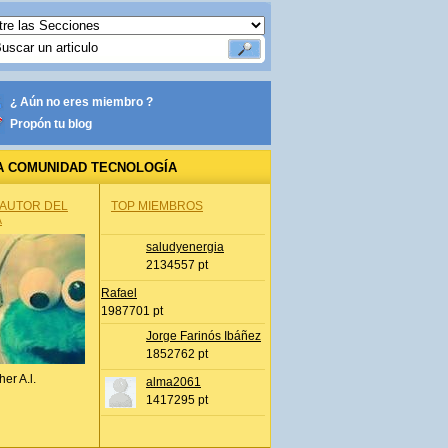
¿ Aún no eres miembro ?
Propón tu blog
A COMUNIDAD TECNOLOGÍA
 AUTOR DEL
TOP MIEMBROS
A
saludyenergia
2134557 pt
Rafael
1987701 pt
Jorge Farinós Ibáñez
1852762 pt
her A.l.
alma2061
1417295 pt