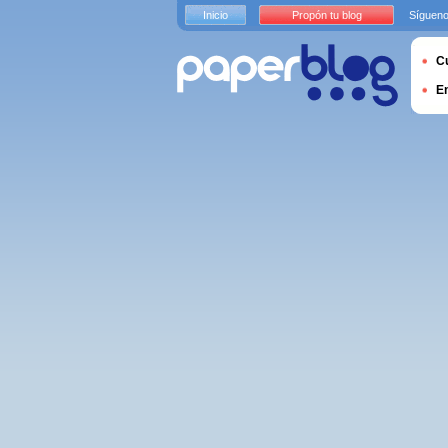
Inicio
Propón tu blog
Sígueno
Cu
E