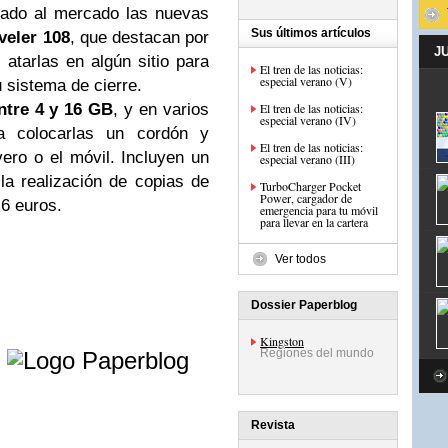
ado al mercado las nuevas
Sus últimos artículos
veler 108
, que destacan por
J
atarlas en algún sitio para
El tren de las noticias:
especial verano (V)
u sistema de cierre.
ntre 4 y 16 GB
, y en varios
El tren de las noticias:
especial verano (IV)
ra colocarlas un cordón y
El tren de las noticias:
vero o el móvil. Incluyen un
especial verano (III)
 la realización de copias de
TurboCharger Pocket
Power, cargador de
 6 euros.
emergencia para tu móvil
para llevar en la cartera
Ver todos
Dossier Paperblog
e
Kingston
Regiones del mundo
Revista