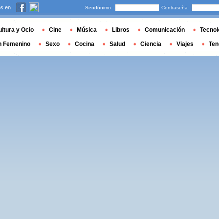
s en
Seudónimo
Contraseña
ltura y Ocio
Cine
Música
Libros
Comunicación
Tecnol
n Femenino
Sexo
Cocina
Salud
Ciencia
Viajes
Ten