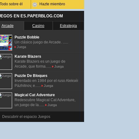
Todo sobre él
Hazte miembro
UEGOS EN ES.PAPERBLOG.COM
Arcade
Casino
Estrategia
Puzzle Bobble
Un clásico juego de Arcade. ......
Juega
Karate Blazers
Karate Blazers es un juego de
Arcade, que forma......
Juega
Puzzle De Bloques
Inventado en 1984 por el ruso Alekséi
Pázhitnov, e......
Juega
Magical Cat Adventure
Redescubre Magical Cat Adventure,
un juego de la......
Juega
Descubrir el espacio Juegos