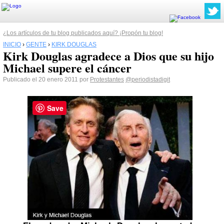
¿Los artículos de tu blog publicados aquí? ¡Propón tu blog!
INICIO
›
GENTE
›
KIRK DOUGLAS
Kirk Douglas agradece a Dios que su hijo
Michael supere el cáncer
Publicado el 20 enero 2011 por
Protestantes
@periodistadigit
Save