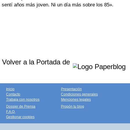
sentí años más joven. Ni un día más sobre los 85».
Volver a la Portada de
Inicio
Presentación
Contacto
Condiciones generales
Trabaja con nosotros
Menciones legales
Dossier de Prensa
Propón tu blog
F.A.Q.
Gestionar cookies