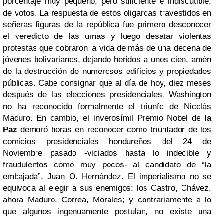
porcentaje muy pequeño, pero suficiente e indiscutible,
de votos. La respuesta de estos oligarcas travestidos en
señeras figuras de la república fue primero desconocer
el veredicto de las urnas y luego desatar violentas
protestas que cobraron la vida de más de una decena de
jóvenes bolivarianos, dejando heridos a unos cien, amén
de la destrucción de numerosos edificios y propiedades
públicas. Cabe consignar que al día de hoy, diez meses
después de las elecciones presidenciales, Washington
no ha reconocido formalmente el triunfo de Nicolás
Maduro. En cambio, el inverosímil Premio Nobel de
la
Paz
demoró horas en reconocer como triunfador de los
comicios presidenciales hondureños del 24 de
Noviembre pasado -viciados hasta lo indecible y
fraudulentos como muy pocos- al candidato de “la
embajada”, Juan O. Hernández. El imperialismo no se
equivoca al elegir a sus enemigos: los Castro, Chávez,
ahora Maduro, Correa, Morales; y contrariamente a lo
que algunos ingenuamente postulan, no existe una