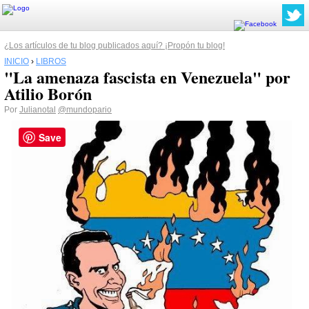
¿Los artículos de tu blog publicados aquí? ¡Propón tu blog!
INICIO
›
LIBROS
"La amenaza fascista en Venezuela" por
Atilio Borón
Por
Julianotal
@mundopario
Save