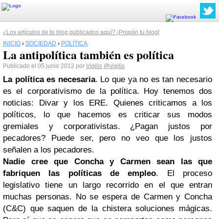
¿Los artículos de tu blog publicados aquí? ¡Propón tu blog!
INICIO
›
SOCIEDAD
›
POLÍTICA
La antipolítica también es política
Publicado el 05 junio 2012 por
Vigilis
@vigilis
La política es necesaria
. Lo que ya no es tan necesario
es el corporativismo de la política. Hoy tenemos dos
noticias: Divar y los ERE. Quienes criticamos a los
políticos, lo que hacemos es criticar sus modos
gremiales y corporativistas. ¿Pagan justos por
pecadores? Puede ser, pero no veo que los justos
señalen a los pecadores.
Nadie cree que Concha y Carmen sean las que
fabriquen las políticas de empleo
. El proceso
legislativo tiene un largo recorrido en el que entran
muchas personas. No se espera de Carmen y Concha
(C&C) que saquen de la chistera soluciones mágicas.