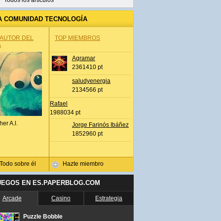
Todos los artículos
A COMUNIDAD TECNOLOGÍA
 AUTOR DEL
TOP MIEMBROS
A
Agramar
2361410 pt
saludyenergia
2134566 pt
Rafael
1988034 pt
her A.l.
Jorge Farinós Ibáñez
1852960 pt
Todo sobre él
Hazte miembro
UEGOS EN ES.PAPERBLOG.COM
Arcade
Casino
Estrategia
Puzzle Bobble