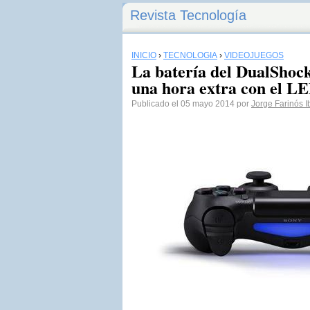
Revista Tecnología
INICIO
›
TECNOLOGÍA
›
VIDEOJUEGOS
La batería del DualShoc
una hora extra con el L
Publicado el 05 mayo 2014 por
Jorge Farinós 