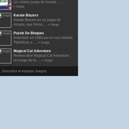
Un clásico juego de Arcade. ......
Juega
Karate Blazers
Karate Blazers es un juego de
Arcade, que forma......
Juega
Puzzle De Bloques
Inventado en 1984 por el ruso Alekséi
Pázhitnov, e......
Juega
Magical Cat Adventure
Redescubre Magical Cat Adventure,
un juego de la......
Juega
Descubrir el espacio Juegos