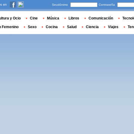
s en
Seudónimo
Contraseña
ltura y Ocio
Cine
Música
Libros
Comunicación
Tecnol
n Femenino
Sexo
Cocina
Salud
Ciencia
Viajes
Ten