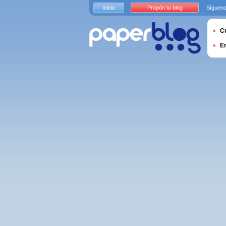
Inicio
Propón tu blog
Sígueno
Cu
E