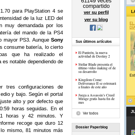
61149
veces
compartido
1.70 para PlayStation 4 se
L
ver su perfil
intensidad de la luz LED del
ver su blog
EL
ón muy demandada por los
DÍ
atería del mando de la PS4
no mayor PS3. Aunque
Sony
Sus últimos artículos
s consume batería, lo cierto
El Panteón, la nueva
as que ha realizado el
actividad de Destiny 2
ia es notable dependiendo de
Stellar Blade presenta el
último vídeo making of de
su desarrollo
Est
Kingdom Come:
Deliverance II se estrenará
r tres configuraciones de
a finales de este año
medio y bajo. Según el portal
Juega a Assassin’s Creed
Mirage gratis hasta fin de
juste alto y por defecto que
mes
10:59 horas seguidas. En el
J
Ver todos
 11 horas y 42 minutos. Y
 informe recoge que duro 12
Dossier Paperblog
s lo mismo, 81 minutos más