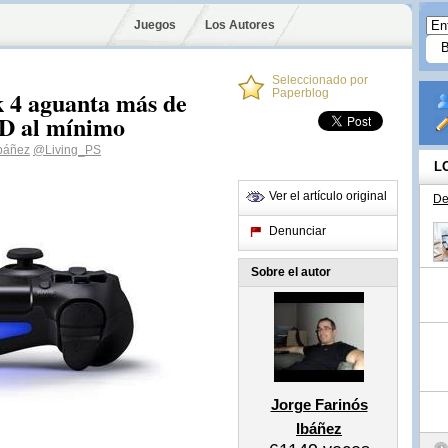
Juegos
Los Autores
Seleccionado por
k 4 aguanta más de
Paperblog
ED al mínimo
Ibáñez
@Living_PS
L
Ver el artículo original
De
Denunciar
Sobre el autor
Jorge Farinós
Ibáñez