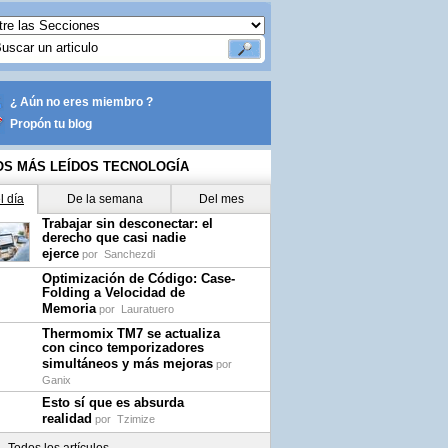
¿ Aún no eres miembro ?
Propón tu blog
OS MÁS LEÍDOS TECNOLOGÍA
l día
De la semana
Del mes
Trabajar sin desconectar: el
derecho que casi nadie
ejerce
por
Sanchezdi
Optimización de Código: Case-
Folding a Velocidad de
Memoria
por
Lauratuero
Thermomix TM7 se actualiza
con cinco temporizadores
simultáneos y más mejoras
por
Ganix
Esto sí que es absurda
realidad
por
Tzimize