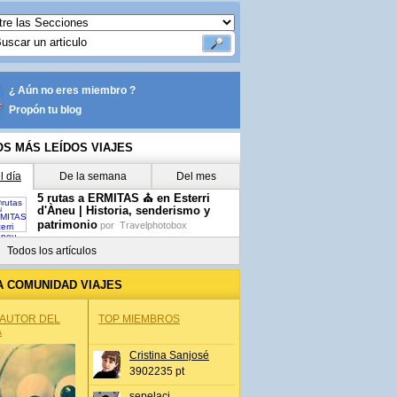
¿ Aún no eres miembro ?
Propón tu blog
OS MÁS LEÍDOS VIAJES
l día
De la semana
Del mes
5 rutas a ERMITAS ⛪ en Esterri
d'Àneu | Historia, senderismo y
patrimonio
por
Travelphotobox
Todos los artículos
A COMUNIDAD VIAJES
 AUTOR DEL
TOP MIEMBROS
A
Cristina Sanjosé
3902235 pt
sepelaci