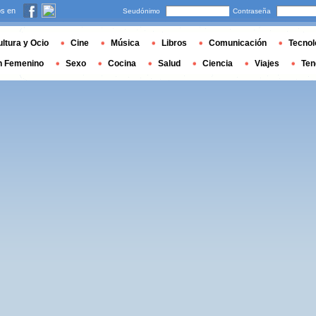
s en
Seudónimo
Contraseña
ltura y Ocio
Cine
Música
Libros
Comunicación
Tecnol
n Femenino
Sexo
Cocina
Salud
Ciencia
Viajes
Ten