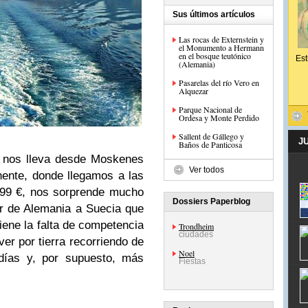
Sus últimos artículos
Las rocas de Externstein y
el Monumento a Hermann
en el bosque teutónico
Est
(Alemania)
Pasarelas del río Vero en
Alquezar
Parque Nacional de
Ordesa y Monte Perdido
Sallent de Gállego y
J
Baños de Panticosa
e nos lleva desde Moskenes
Ver todos
nente, donde llegamos a las
 99 €, nos sorprende mucho
Dossiers Paperblog
r de Alemania a Suecia que
tiene la falta de competencia
Trondheim
ciudades
er por tierra recorriendo de
Noel
días y, por supuesto, más
Fiestas