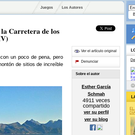
Juegos
Los Autores
 la Carretera de los
IV)
L
Ver el artículo original
n con un poco de pena, pero
De
Denunciar
ntón de sitios de increíble
Sobre el autor
Esther García
Schmah
L
4911
veces
compartido
EL
ver su perfil
DÍ
ver su blog