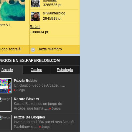
3268535 pt
silviainterblog
2945919 pt
her A.l.
Rafael
1988034 pt
Todo sobre él
Hazte miembro
UEGOS EN ES.PAPERBLOG.COM
Arcade
Casino
Estrategia
Puzzle Bobble
Un clásico juego de Arcade. ......
Juega
Karate Blazers
Karate Blazers es un juego de
Arcade, que forma......
Juega
Puzzle De Bloques
Inventado en 1984 por el ruso Alekséi
Pázhitnov, e......
Juega