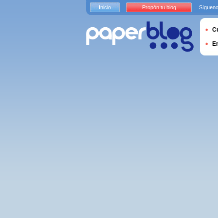
Inicio
Propón tu blog
Sígueno
Cu
E