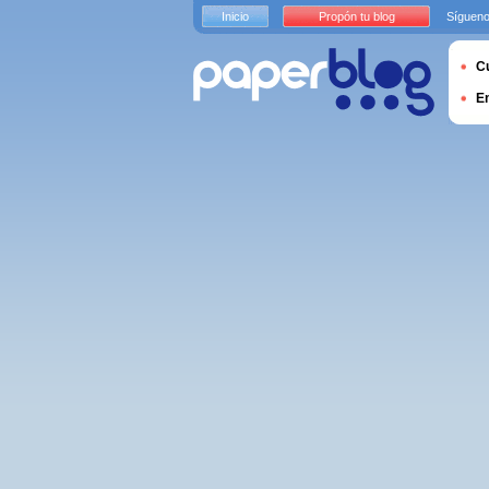
Inicio
Propón tu blog
Sígueno
Cu
E