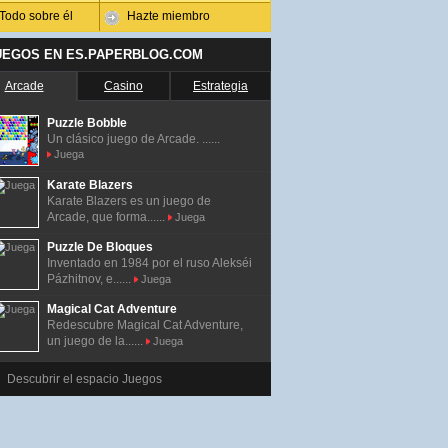
Todo sobre él
Hazte miembro
UEGOS EN ES.PAPERBLOG.COM
Arcade
Casino
Estrategia
Puzzle Bobble
Un clásico juego de Arcade. ......
Juega
Karate Blazers
Karate Blazers es un juego de
Arcade, que forma......
Juega
Puzzle De Bloques
Inventado en 1984 por el ruso Alekséi
Pázhitnov, e......
Juega
Magical Cat Adventure
Redescubre Magical Cat Adventure,
un juego de la......
Juega
Descubrir el espacio Juegos