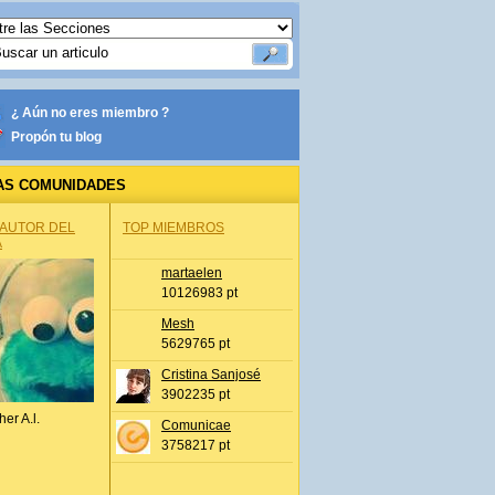
¿ Aún no eres miembro ?
Propón tu blog
AS COMUNIDADES
 AUTOR DEL
TOP MIEMBROS
A
martaelen
10126983 pt
Mesh
5629765 pt
Cristina Sanjosé
3902235 pt
her A.l.
Comunicae
3758217 pt