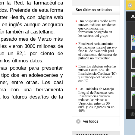
en la Red, la farmacéutica
dos. Pretende de esta forma
Sus últimos artículos
J
etter Health, con página web
Hm hospitales recibe a tres
á en inglés aunque aseguran
nuevos médicos residentes
que comienzan su
án también al castellano.
formación postgrado en
los centros del grupo
El pasado mes de Marzo más
Finaliza el reclutamiento
les vieron 3000 millones de
de pacientes para el ensayo
fase III de tivantinib para
ue un 82,1 por ciento de
el tratamiento del cáncer de
n los
últimos datos
.
Expertos debaten sobre las
más popular para presentar
nuevas Guías ESC de
Insuficiencia Cardiaca (IC)
s tipo dos en adolescentes y
y el manejo del paciente
con IC
mer, entre otras. Los casi
Las Unidades de Manejo
ora con una herramienta
Integral de Pacientes con
Insuficiencia Cardiaca
 los futuros desafíos de la
reducen las visitas a
Urgencias entre un 30-
60% y los ingresos en un
40%
Ver todos