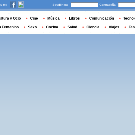
s en
Seudónimo
Contraseña
ltura y Ocio
Cine
Música
Libros
Comunicación
Tecnol
n Femenino
Sexo
Cocina
Salud
Ciencia
Viajes
Ten