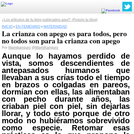
¿Los artículos de tu blog publicados aquí? ¡Propón tu blog!
INICIO
›
EN FEMENINO
›
MATERNIDAD
La crianza con apego es para todos, pero
no todos son para la crianza con apego
Por
Mamikanguro
@MamiKanguro
Aunque lo hayamos perdido de
vista, somos descendientes de
antepasados humanos que
llevaban a sus crías todo el tiempo
en brazos o colgadas en pareos,
dormían con ellas, las alimentaban
con pecho durante años, las
criaban piel con piel, sin dejarlas
llorar, y todo esto porque de otro
modo no hubiéramos sobrevivido
como especie. Retomar esas