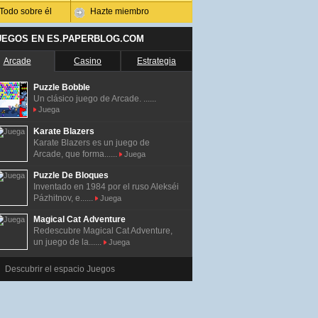
Todo sobre él
Hazte miembro
UEGOS EN ES.PAPERBLOG.COM
Arcade
Casino
Estrategia
Puzzle Bobble
Un clásico juego de Arcade. ......
Juega
Karate Blazers
Karate Blazers es un juego de
Arcade, que forma......
Juega
Puzzle De Bloques
Inventado en 1984 por el ruso Alekséi
Pázhitnov, e......
Juega
Magical Cat Adventure
Redescubre Magical Cat Adventure,
un juego de la......
Juega
Descubrir el espacio Juegos