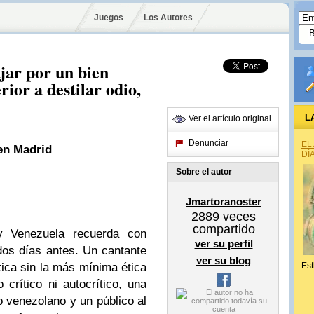
Juegos
Los Autores
ajar por un bien
rior a destilar odio,
L
Ver el artículo original
Denunciar
EL
 en Madrid
DÍ
Sobre el autor
Jmartoranoster
2889
veces
compartido
 Venezuela recuerda con
ver su perfil
dos días antes. Un cantante
ver su blog
tica sin la más mínima ética
Est
 crítico ni autocrítico, una
o venezolano y un público al