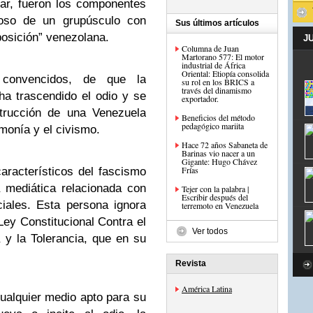
ar, fueron los componentes
oso de un grupúsculo con
Sus últimos artículos
posición” venezolana.
J
Columna de Juan
Martorano 577: El motor
industrial de África
Oriental: Etiopía consolida
convencidos, de que la
su rol en los BRICS a
través del dinamismo
a trascendido el odio y se
exportador.
strucción de una Venezuela
Beneficios del método
pedagógico mariita
monía y el civismo.
Hace 72 años Sabaneta de
Barinas vio nacer a un
Gigante: Hugo Chávez
Frías
aracterísticos del fascismo
a mediática relacionada con
Tejer con la palabra |
Escribir después del
iales. Esta persona ignora
terremoto en Venezuela
Ley Constitucional Contra el
Ver todos
 y la Tolerancia, que en su
Revista
América Latina
ualquier medio apto para su