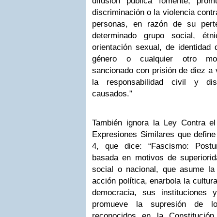
difusión pública fomente, prom
discriminación o la violencia cont
personas, en razón de su pert
determinado grupo social, étnic
orientación sexual, de identidad
género o cualquier otro moti
sancionado con prisión de diez a v
la responsabilidad civil y di
causados.”
También ignora la Ley Contra e
Expresiones Similares que define 
4, que dice: “Fascismo: Postu
basada en motivos de superiorida
social o nacional, que asume l
acción política, enarbola la cultur
democracia, sus instituciones 
promueve la supresión de lo
reconocidos en la Constitució