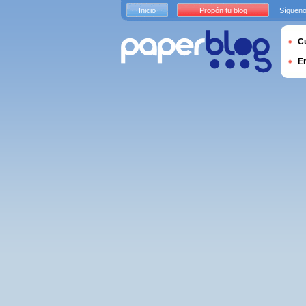
Inicio
Propón tu blog
Sígueno
Cu
E