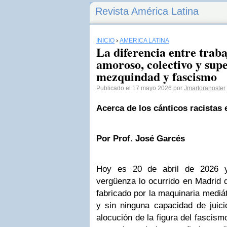
Revista América Latina
INICIO
›
AMÉRICA LATINA
La diferencia entre trab
amoroso, colectivo y supe
mezquindad y fascismo
Publicado el 17 mayo 2026 por
Jmartoranoster
Acerca de los cánticos racistas
Por Prof. José Garcés
Hoy es 20 de abril de 2026 y
vergüenza lo ocurrido en Madrid 
fabricado por la maquinaria mediá
y sin ninguna capacidad de juicio
alocución de la figura del fascism