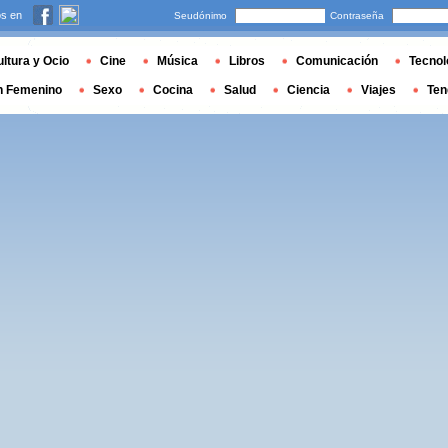
s en
Seudónimo
Contraseña
ltura y Ocio
Cine
Música
Libros
Comunicación
Tecnol
n Femenino
Sexo
Cocina
Salud
Ciencia
Viajes
Ten