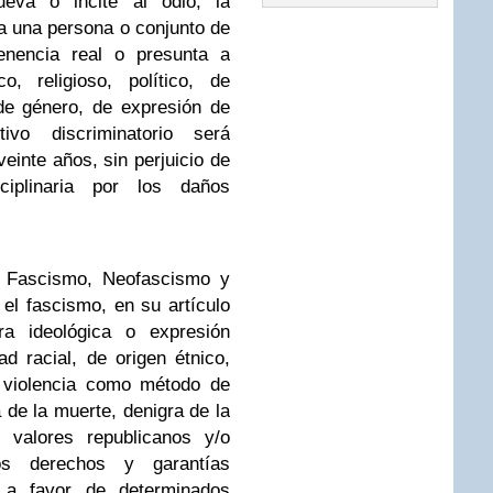
ueva o incite al odio, la
ra una persona o conjunto de
enencia real o presunta a
o, religioso, político, de
 de género, de expresión de
vo discriminatorio será
einte años, sin perjuicio de
sciplinaria por los daños
l Fascismo, Neofascismo y
el fascismo, en su artículo
ra ideológica o expresión
d racial, de origen étnico,
a violencia como método de
a de la muerte, denigra de la
y valores republicanos y/o
s derechos y garantías
n a favor de determinados