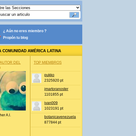
¿ Aún no eres miembro ?
Propón tu blog
A COMUNIDAD AMÉRICA LATINA
 AUTOR DEL
TOP MIEMBROS
A
pukko
2325920 pt
jmartoranoster
1101855 pt
ivan009
1023191 pt
her A.l.
botanicavenezuela
877844 pt