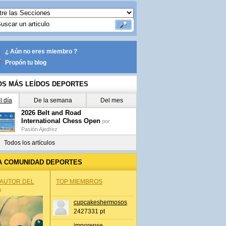
¿ Aún no eres miembro ?
Propón tu blog
OS MÁS LEÍDOS DEPORTES
l día
De la semana
Del mes
2026 Belt and Road
International Chess Open
por
Pasión Ajedrez
Todos los artículos
A COMUNIDAD DEPORTES
 AUTOR DEL
TOP MIEMBROS
A
cupcakeshermosos
2427331 pt
jmporense