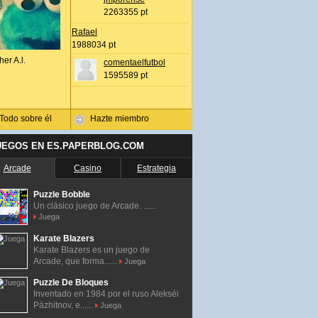
2263355 pt
Rafael
1988034 pt
her A.l.
comentaelfutbol
1595589 pt
Todo sobre él
Hazte miembro
UEGOS EN ES.PAPERBLOG.COM
Arcade
Casino
Estrategia
Puzzle Bobble
Un clásico juego de Arcade. ......
Juega
Karate Blazers
Karate Blazers es un juego de
Arcade, que forma......
Juega
Puzzle De Bloques
Inventado en 1984 por el ruso Alekséi
Pázhitnov, e......
Juega