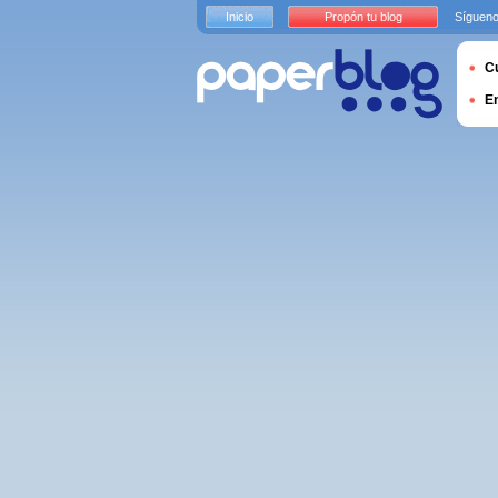
Inicio
Propón tu blog
Sígueno
Cu
E