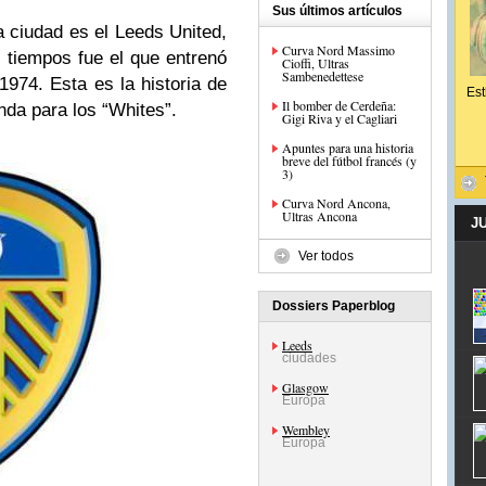
Sus últimos artículos
a ciudad es el Leeds United,
Curva Nord Massimo
 tiempos fue el que entrenó
Cioffi, Ultras
Sambenedettese
974. Esta es la historia de
Est
Il bomber de Cerdeña:
nda para los “Whites”.
Gigi Riva y el Cagliari
Apuntes para una historia
breve del fútbol francés (y
3)
Curva Nord Ancona,
Ultras Ancona
J
Ver todos
Dossiers Paperblog
Leeds
ciudades
Glasgow
Europa
Wembley
Europa