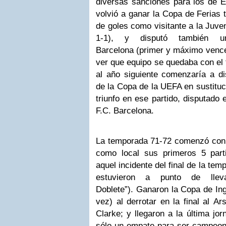
diversas sanciones para los de E
volvió a ganar la Copa de Ferias t
de goles como visitante a la Juve
1-1), y disputó también u
Barcelona (primer y máximo vence
ver que equipo se quedaba con el 
al año siguiente comenzaría a di
de la Copa de la UEFA en sustituc
triunfo en ese partido, disputado
F.C. Barcelona.
La temporada 71-72 comenzó con e
como local sus primeros 5 part
aquel incidente del final de la tem
estuvieron a punto de llev
Doblete”). Ganaron la Copa de Ing
vez) al derrotar en la final al Ar
Clarke; y llegaron a la última jo
sólo un empate para ser campeon