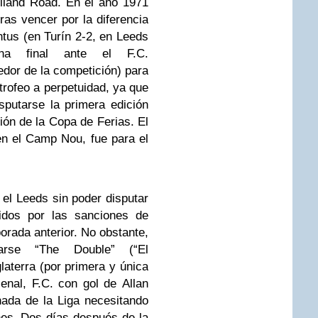
lland Road. En el año 1971
ras vencer por la diferencia
ntus (en Turín 2-2, en Leeds
na final ante el F.C.
dor de la competición) para
trofeo a perpetuidad, ya que
sputarse la primera edición
ión de la Copa de Ferias. El
 en el Camp Nou, fue para el
l Leeds sin poder disputar
idos por las sanciones de
porada anterior. No obstante,
arse “The Double” (“El
laterra (por primera y única
senal, F.C. con gol de Allan
rnada de la Liga necesitando
es. Dos días después de la