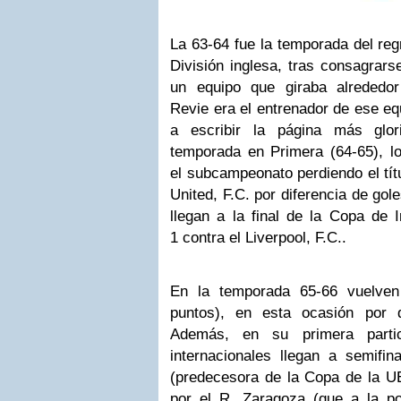
La 63-64 fue la temporada del reg
División inglesa, tras consagra
un equipo que giraba alrededo
Revie era el entrenador de ese e
a escribir la página más glor
temporada en Primera (64-65), lo
el subcampeonato perdiendo el tí
United, F.C. por diferencia de go
llegan a la final de la Copa de I
1 contra el Liverpool, F.C..
En la temporada 65-66 vuelve
puntos), en esta ocasión por d
Además, en su primera partic
internacionales llegan a semifi
(predecesora de la Copa de la U
por el R. Zaragoza (que a la p