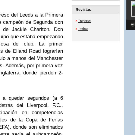
Revistas
reso del Leeds a la Primera
Deportes
rse campeón de Segunda con
Fútbol
r de Jackie Charlton. Don
quipo que estaba empezando
iosa del club. La primer
s de Elland Road lograrían
tulo a manos del Manchester
les. Además, por primera vez
nglaterra, donde pierden 2-
n a quedar segundos (a 6
etrás del Liverpool, F.C..
ipación en competencias
nales de la Copa de Ferias
EFA), donde son eliminados
ostre sería el subcampeón,