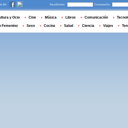
s en
Seudónimo
Contraseña
ltura y Ocio
Cine
Música
Libros
Comunicación
Tecnol
n Femenino
Sexo
Cocina
Salud
Ciencia
Viajes
Ten