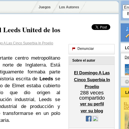
Juegos
Los Autores
l Leeds United de los
o A Las Cinco Superbia In Proelio
L
Denunciar
tante centro metropolitano
De
Sobre el autor
norte de Inglaterra. Está
tiguamente formaba parte
El Domingo A Las
historia escrita de
Leeds
se
Cinco Superbia In
no de Elmet estaba cubierto
Proelio
 lo que dio origen al
288
veces
L
compartido
ución industrial, Leeds se
ver su perfil
EL
ndustrial de producción y
DÍ
ver su blog
e transformarse en un polo
aria.