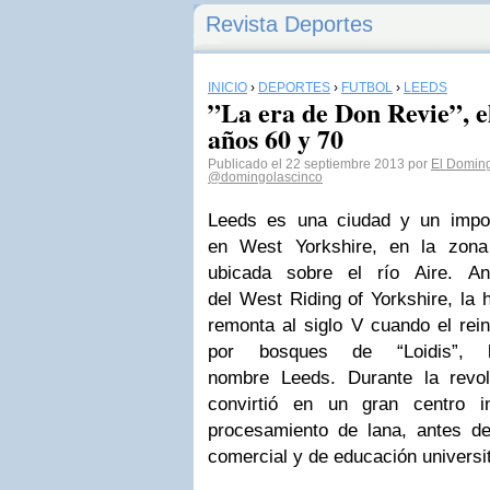
Revista Deportes
INICIO
›
DEPORTES
›
FÚTBOL
›
LEEDS
”La era de Don Revie”, e
años 60 y 70
Publicado el 22 septiembre 2013 por
El Doming
@domingolascinco
Leeds es una ciudad y un impor
en West Yorkshire, en la zona 
ubicada sobre el río Aire. An
del West Riding of Yorkshire, la 
remonta al siglo V cuando el rei
por bosques de “Loidis”,
nombre Leeds. Durante la revol
convirtió en un gran centro i
procesamiento de lana, antes d
comercial y de educación universit