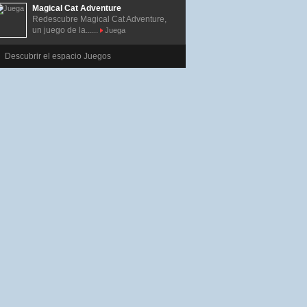
Magical Cat Adventure
Redescubre Magical Cat Adventure,
un juego de la......
Juega
Descubrir el espacio Juegos