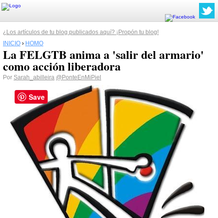
¿Los artículos de tu blog publicados aquí? ¡Propón tu blog!
INICIO
›
HOMO
La FELGTB anima a 'salir del armario'
como acción liberadora
Por
Sarah_abilleira
@PonteEnMiPiel
Save