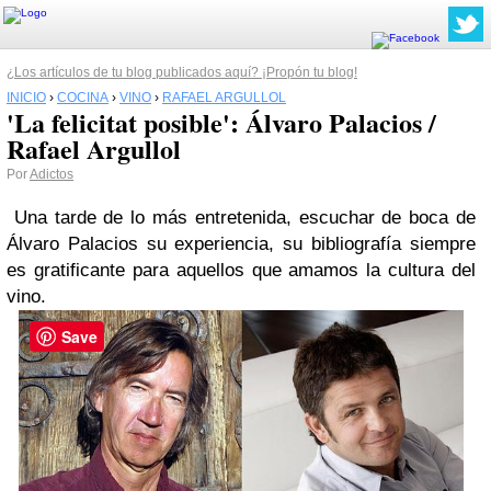
¿Los artículos de tu blog publicados aquí? ¡Propón tu blog!
INICIO
›
COCINA
›
VINO
›
RAFAEL ARGULLOL
'La felicitat posible': Álvaro Palacios /
Rafael Argullol
Por
Adictos
Una tarde de lo más entretenida, escuchar de boca de
Álvaro Palacios su experiencia, su bibliografía siempre
es gratificante para aquellos que amamos la cultura del
vino.
Save