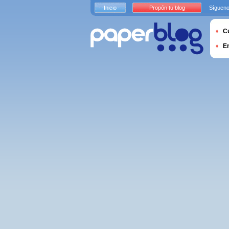
Inicio
Propón tu blog
Sígueno
Cu
E