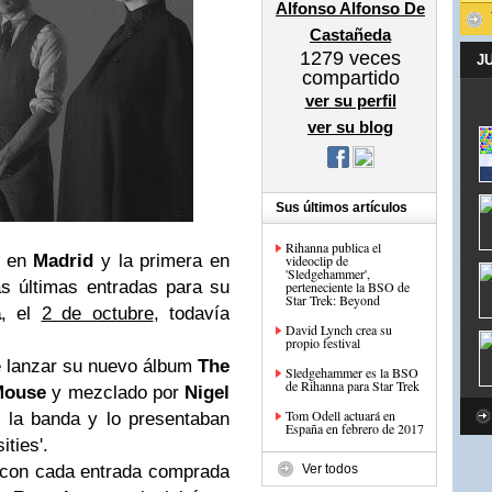
Alfonso Alfonso De
Castañeda
1279
veces
J
compartido
ver su perfil
ver su blog
Sus últimos artículos
Rihanna publica el
s en
Madrid
y la primera en
videoclip de
'Sledgehammer',
s últimas entradas para su
perteneciente la BSO de
Star Trek: Beyond
a
, el
2 de octubre
, todavía
David Lynch crea su
propio festival
 lanzar su nuevo álbum
The
Sledgehammer es la BSO
de Rihanna para Star Trek
Mouse
y mezclado por
Nigel
Tom Odell actuará en
 la banda y lo presentaban
España en febrero de 2017
ties'.
a con cada entrada comprada
Ver todos