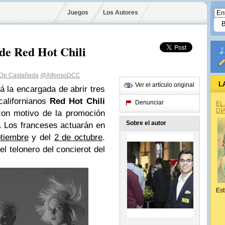
Juegos
Los Autores
de Red Hot Chili
 De Castañeda
@AlfonsoDCC
L
Ver el artículo original
á la encargada de abrir tres
californianos
Red Hot Chili
Denunciar
EL
DÍ
on motivo de la promoción
Sobre el autor
. Los franceses actuarán en
tiembre
y del
2 de octubre
.
l telonero del concierot del
Est