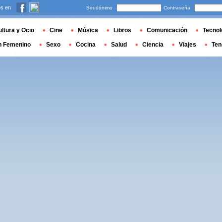
s en
Seudónimo
Contraseña
ltura y Ocio
Cine
Música
Libros
Comunicación
Tecnol
n Femenino
Sexo
Cocina
Salud
Ciencia
Viajes
Ten