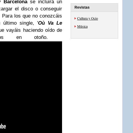
y
Barcelona
se incluirá un
Revistas
argar el disco o conseguir
. Para los que no conozcáis
Cultura y Ocio
último single, '
Où Va Le
Música
que vayáis haciendo oído de
rtos en otoño.