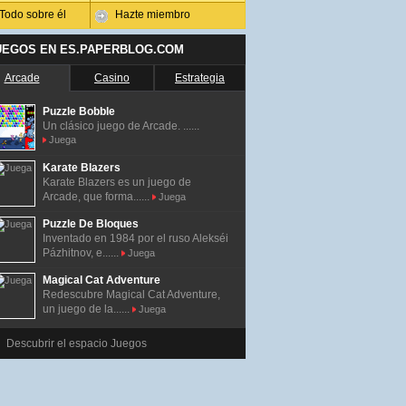
Todo sobre él
Hazte miembro
UEGOS EN ES.PAPERBLOG.COM
Arcade
Casino
Estrategia
Puzzle Bobble
Un clásico juego de Arcade. ......
Juega
Karate Blazers
Karate Blazers es un juego de
Arcade, que forma......
Juega
Puzzle De Bloques
Inventado en 1984 por el ruso Alekséi
Pázhitnov, e......
Juega
Magical Cat Adventure
Redescubre Magical Cat Adventure,
un juego de la......
Juega
Descubrir el espacio Juegos