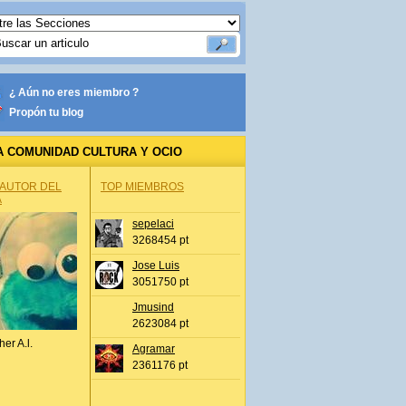
¿ Aún no eres miembro ?
Propón tu blog
A COMUNIDAD CULTURA Y OCIO
 AUTOR DEL
TOP MIEMBROS
A
sepelaci
3268454 pt
Jose Luis
3051750 pt
Jmusind
2623084 pt
her A.l.
Agramar
2361176 pt