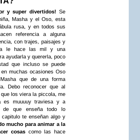
TA?
r y super divertidos!
Se
niña, Masha y el Oso, esta
ábula rusa, y en todos sus
acen referencia a alguna
ncia, con trajes, paisajes y
a le hace las mil y una
ra ayudarla y quererla, poco
stad que incluso se puede
que en muchas ocasiones Oso
 Masha que de una forma
ida. Debo reconocer que al
que los viera la piccola, me
a es muuuuy traviesa y a
n de que enseña todo lo
 capitulo te enseñan algo y
do mucho para animar a la
acer cosas
como las hace