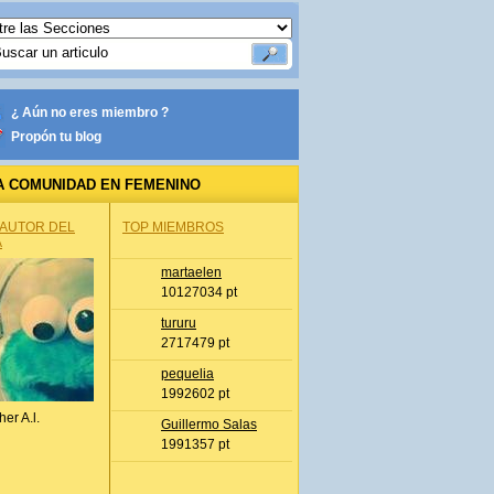
¿ Aún no eres miembro ?
Propón tu blog
A COMUNIDAD EN FEMENINO
 AUTOR DEL
TOP MIEMBROS
A
martaelen
10127034 pt
tururu
2717479 pt
pequelia
1992602 pt
her A.l.
Guillermo Salas
1991357 pt