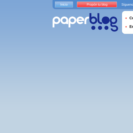
Inicio
Propón tu blog
Sígueno
Cu
E