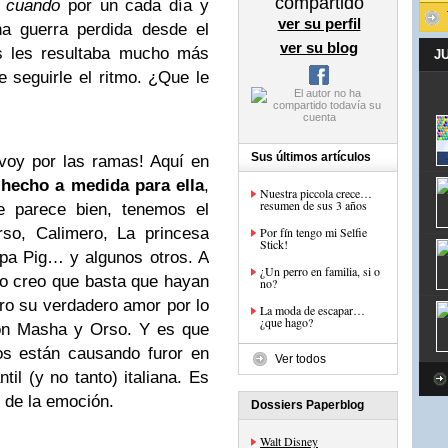
compartido
 cuando
por un cada día y
ver su perfil
a guerra perdida desde el
ver su blog
os les resultaba mucho más
J
ue seguirle el ritmo. ¿Que le
Sus últimos artículos
oy por las ramas! Aquí en
 hecho a medida para ella
,
Nuestra piccola crece…
resumen de sus 3 años
le parece bien, tenemos el
rso, Calimero, La princesa
Por fín tengo mi Selfie
Stick!
ppa Pig… y algunos otros. A
¿Un perro en familia, si o
yo creo que basta que hayan
no?
ro su verdadero amor por lo
La moda de escapar…
¿que hago?
on Masha y Orso. Y es que
os están causando furor en
Ver todos
til (y no tanto) italiana. Es
s de la emoción.
Dossiers Paperblog
Walt Disney