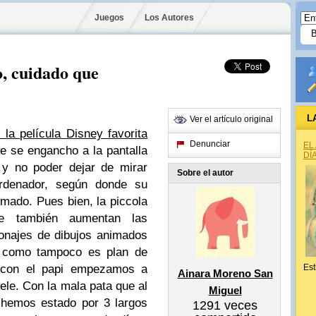
Juegos
Los Autores
o, cuidado que
L
Ver el artículo original
 la película Disney favorita
Denunciar
EL
ue se engancho a la pantalla
DÍ
 y no poder dejar de mirar
Sobre el autor
rdenador, según donde su
imado. Pues bien, la piccola
e también aumentan las
sonajes de dibujos animados
 como tampoco es plan de
d, con el papi empezamos a
Est
Ainara Moreno San
ele. Con la mala pata que al
Miguel
 hemos estado por 3 largos
1291
veces