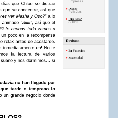
Empresas
 días que Chloe se distrae
Disney
a que se concentre, así que
Películas
eres ver Masha y Oso?”
a lo
Luis Tosar
 y animado
“Siiiii”
, así que el
Actores
“Si te acabas todo vamos a
 un poco en la recompensa
 relax antes de acostarse.
Revistas
 inmediatamente eh! No te
En Femenino
os la lectura de varios
Maternidad
el sueño y nos dormimos… si
odavía no han llegado por
 que tarde o temprano lo
o un grande negocio donde
RLOS?