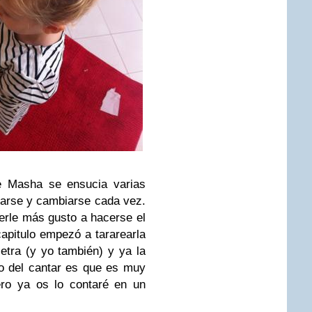
e Masha se ensucia varias
varse y cambiarse cada vez.
erle más gusto a hacerse el
capitulo empezó a tararearla
letra (y yo también) y ya la
o del cantar es que es muy
ro ya os lo contaré en un