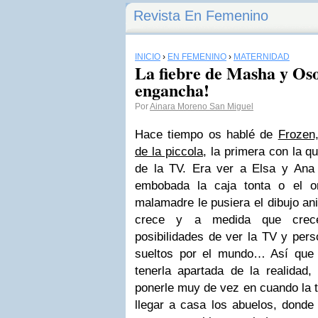
Revista En Femenino
INICIO
›
EN FEMENINO
›
MATERNIDAD
La fiebre de Masha y Os
engancha!
Por
Ainara Moreno San Miguel
Hace tiempo os hablé de
Frozen,
de la piccola
, la primera con la q
de la TV. Era ver a Elsa y Ana
embobada la caja tonta o el o
malamadre le pusiera el dibujo an
crece y a medida que crec
posibilidades de ver la TV y per
sueltos por el mundo… Así que
tenerla apartada de la realida
ponerle muy de vez en cuando la t
llegar a casa los abuelos, donde