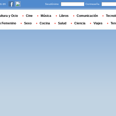
s en
Seudónimo
Contraseña
ltura y Ocio
Cine
Música
Libros
Comunicación
Tecnol
n Femenino
Sexo
Cocina
Salud
Ciencia
Viajes
Ten