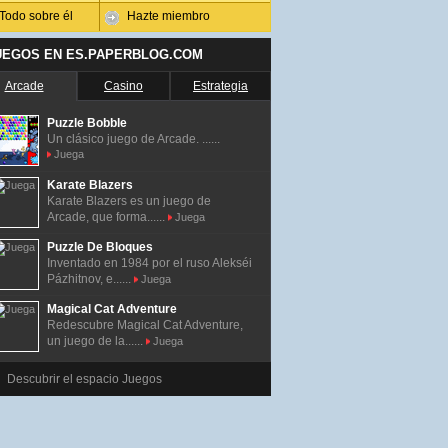
Todo sobre él
Hazte miembro
UEGOS EN ES.PAPERBLOG.COM
Arcade
Casino
Estrategia
Puzzle Bobble
Un clásico juego de Arcade. ......
Juega
Karate Blazers
Karate Blazers es un juego de
Arcade, que forma......
Juega
Puzzle De Bloques
Inventado en 1984 por el ruso Alekséi
Pázhitnov, e......
Juega
Magical Cat Adventure
Redescubre Magical Cat Adventure,
un juego de la......
Juega
Descubrir el espacio Juegos