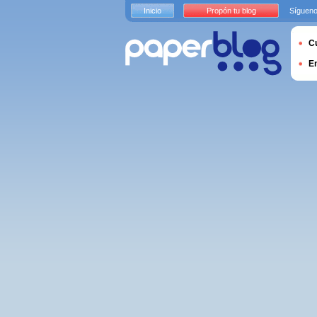
Inicio
Propón tu blog
Sígueno
Cu
E