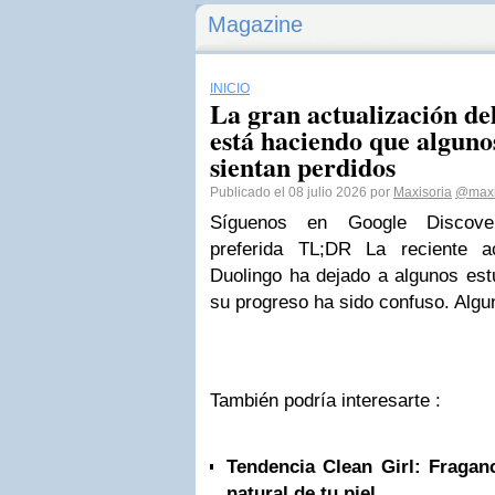
Magazine
INICIO
La gran actualización de
está haciendo que algunos
sientan perdidos
Publicado el 08 julio 2026 por
Maxisoria
@maxi
Síguenos en Google Discove
preferida TL;DR La reciente a
Duolingo ha dejado a algunos est
su progreso ha sido confuso. Algu
También podría interesarte :
Tendencia Clean Girl: Fraganc
natural de tu piel