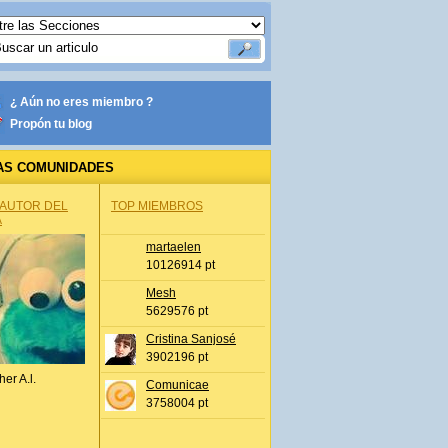
¿ Aún no eres miembro ?
Propón tu blog
AS COMUNIDADES
 AUTOR DEL
TOP MIEMBROS
A
martaelen
10126914 pt
Mesh
5629576 pt
Cristina Sanjosé
3902196 pt
her A.l.
Comunicae
3758004 pt