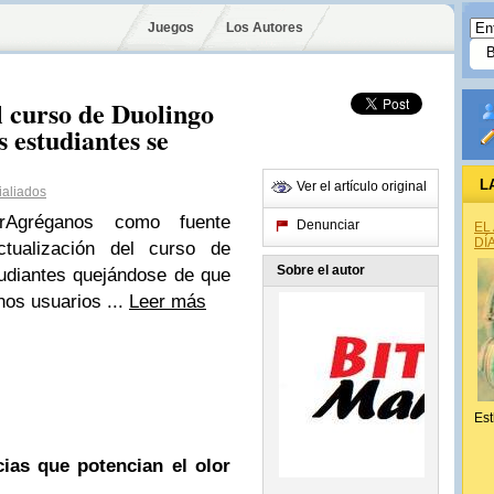
Juegos
Los Autores
l curso de Duolingo
 estudiantes se
L
Ver el artículo original
aliados
rAgréganos como fuente
Denunciar
EL
DÍ
ctualización del curso de
Sobre el autor
udiantes quejándose de que
nos usuarios ...
Leer más
Est
ias que potencian el olor