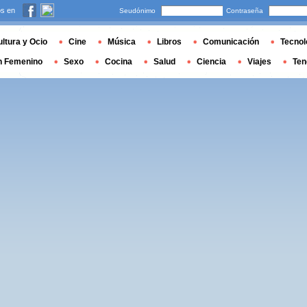
s en
Seudónimo
Contraseña
ltura y Ocio
Cine
Música
Libros
Comunicación
Tecnol
n Femenino
Sexo
Cocina
Salud
Ciencia
Viajes
Ten