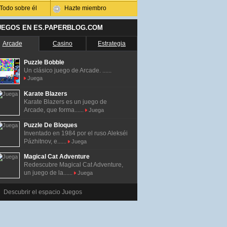
Todo sobre él
Hazte miembro
UEGOS EN ES.PAPERBLOG.COM
Arcade
Casino
Estrategia
Puzzle Bobble
Un clásico juego de Arcade. ......
Juega
Karate Blazers
Karate Blazers es un juego de
Arcade, que forma......
Juega
Puzzle De Bloques
Inventado en 1984 por el ruso Alekséi
Pázhitnov, e......
Juega
Magical Cat Adventure
Redescubre Magical Cat Adventure,
un juego de la......
Juega
Descubrir el espacio Juegos