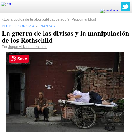
¿Los artículos de tu blog publicados aquí? ¡Propón tu blog!
INICIO
›
ECONOMÍA
›
FINANZAS
La guerra de las divisas y la manipulación
de los Rothschild
Por
Jaque Al Neoliberalismo
Save