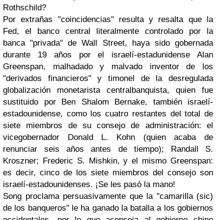
Rothschild?
Por extrañas "coincidencias" resulta y resalta que la
Fed, el banco central literalmente controlado por la
banca "privada" de Wall Street, haya sido gobernada
durante 19 años por el israelí-estadunidense Alan
Greenspan, malhadado y malvado inventor de los
"derivados financieros" y timonel de la desregulada
globalización monetarista centralbanquista, quien fue
sustituido por Ben Shalom Bernake, también israelí-
estadounidense, como los cuatro restantes del total de
siete miembros de su consejo de administración: el
vicegobernador Donald L. Kohn (quien acaba de
renunciar seis años antes de tiempo); Randall S.
Kroszner; Frederic S. Mishkin, y el mismo Greenspan:
es decir, cinco de los siete miembros del consejo son
israelí-estadounidenses. ¡Se les pasó la mano!
Song proclama persuasivamente que la "camarilla (sic)
de los banqueros" le ha ganado la batalla a los gobiernos
occidentales, por lo que aconseja al gobierno chino