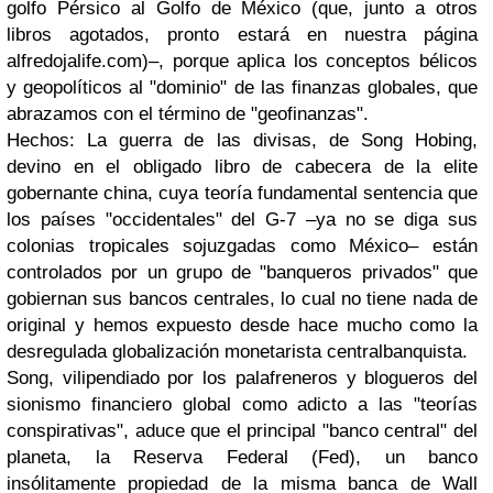
golfo Pérsico al Golfo de México (que, junto a otros
libros agotados, pronto estará en nuestra página
alfredojalife.com)–, porque aplica los conceptos bélicos
y geopolíticos al "dominio" de las finanzas globales, que
abrazamos con el término de "geofinanzas".
Hechos: La guerra de las divisas, de Song Hobing,
devino en el obligado libro de cabecera de la elite
gobernante china, cuya teoría fundamental sentencia que
los países "occidentales" del G-7 –ya no se diga sus
colonias tropicales sojuzgadas como México– están
controlados por un grupo de "banqueros privados" que
gobiernan sus bancos centrales, lo cual no tiene nada de
original y hemos expuesto desde hace mucho como la
desregulada globalización monetarista centralbanquista.
Song, vilipendiado por los palafreneros y blogueros del
sionismo financiero global como adicto a las "teorías
conspirativas", aduce que el principal "banco central" del
planeta, la Reserva Federal (Fed), un banco
insólitamente propiedad de la misma banca de Wall