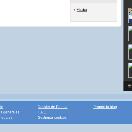
Música
ón
Dossier de Prensa
Propón tu blog
s generales
F.A.Q.
legales
Gestionar cookies