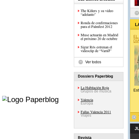
The Killers y su video
“adelanto”
Ronda de confirmaciones
L
para el Palmfest 2012
Muse actuarán en Madrid
EL
el próximo 20 de octubre
DÍ
Sigur Rós estrenan el
videoclip de “Varúð”
Ver todos
Dossiers Paperblog
La Habitación Roja
Est
Grupos de música
e
Valencia
Europa
Fallas Valencia 2011
Viajes
J
Revista