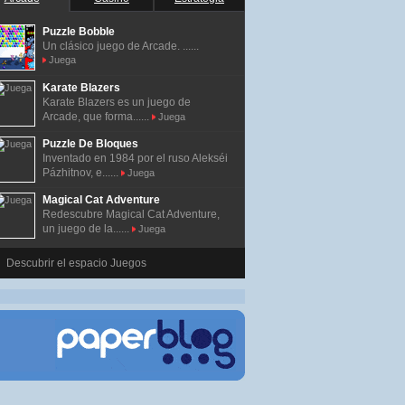
Puzzle Bobble
Un clásico juego de Arcade. ......
Juega
Karate Blazers
Karate Blazers es un juego de
Arcade, que forma......
Juega
Puzzle De Bloques
Inventado en 1984 por el ruso Alekséi
Pázhitnov, e......
Juega
Magical Cat Adventure
Redescubre Magical Cat Adventure,
un juego de la......
Juega
Descubrir el espacio Juegos