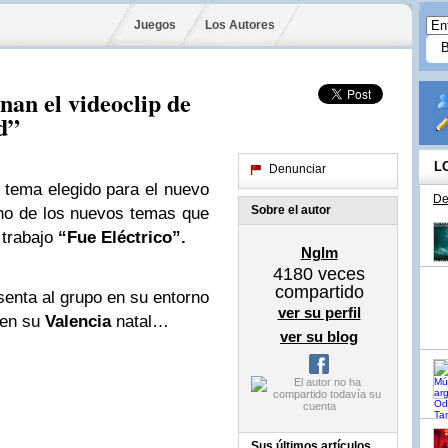
Juegos
Los Autores
nan el videoclip de
d”
L
Denunciar
 tema elegido para el nuevo
De
Sobre el autor
uno de los nuevos temas que
 trabajo
“Fue Eléctrico”.
Nglm
4180
veces
compartido
esenta al grupo en su entorno
ver su perfil
, en su
Valencia
natal…
ver su blog
Sus últimos artículos