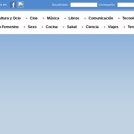
s en
Seudónimo
Contraseña
ltura y Ocio
Cine
Música
Libros
Comunicación
Tecnol
n Femenino
Sexo
Cocina
Salud
Ciencia
Viajes
Ten