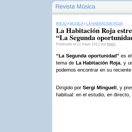
Revista Música
INICIO
›
MÚSICA
›
LA HABITACIÓN ROJA
La Habitación Roja estre
“La Segunda oportunida
Publicado el 21 mayo 2012 por
Nglm
“La Segunda oportunidad”
es el
tema de
La Habitación Roja
, y 
podemos encontrar en su reciente
Dirigido por
Sergi Minguell
, y pr
habitual: en el estudio, en directo