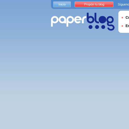
Inicio
Propón tu blog
Sígueno
Cu
E