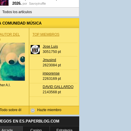
2026.
por
Savoytruffle
Todos los artículos
A COMUNIDAD MÚSICA
 AUTOR DEL
TOP MIEMBROS
A
Jose Luis
3051750 pt
Jmusind
2623084 pt
jmporense
2263169 pt
her A.l.
DAVID GALLARDO
2143568 pt
Todo sobre él
Hazte miembro
UEGOS EN ES.PAPERBLOG.COM
Arcade
Casino
Estrategia