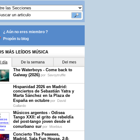
¿ Aún no eres miembro ?
Propón tu blog
OS MÁS LEÍDOS MÚSICA
l día
De la semana
Del mes
The Waterboys - Come back to
Galway (2026)
por
Savoytruffle
Hispanidad 2026 en Madrid:
conciertos de Sebastián Yatra y
Marta Sánchez en la Plaza de
España en octubre
por
David
Gallardo
Músicos argentos - Odisea
Tango XXII: el grito de rebeldía
del post-tango joven desde el
conurbano sur
por
Moebius
Concierto The Peawees,
Madrid, Sala Fun House, 2-8-