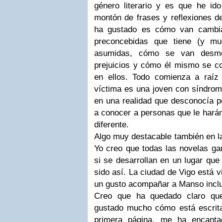
género literario y es que he id
montón de frases y reflexiones 
ha gustado es cómo van cambi
preconcebidas que tiene (y m
asumidas, cómo se van desmo
prejuicios y cómo él mismo se co
en ellos. Todo comienza a raíz
víctima es una joven con síndrom
en una realidad que desconocía po
a conocer a personas que le hará
diferente.
Algo muy destacable también en la
Yo creo que todas las novelas gan
si se desarrollan en un lugar qu
sido así. La ciudad de Vigo está v
un gusto acompañar a Manso inclu
Creo que ha quedado claro que
gustado mucho cómo está escrit
primera página, me ha encant