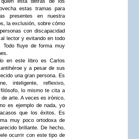
 quién está detrás de los
rovecha estas tramas para
as presentes en nuestra
os, la exclusión, sobre cómo
 personas con discapacidad
 al lector y evitando en todo
n. Todo fluye de forma muy
ones.
o en este libro es Carlos
 antihéroe y a pesar de sus
recido una gran persona. Es
e, inteligente, reflexivo,
 filósofo, lo mismo te cita a
de arte. A veces es irónico,
 no es ejemplo de nada, yo
racasos que los éxitos. Es
orma muy poco ortodoxa de
recido brillante. De hecho,
e ocurrir con este tipo de