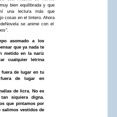
á muy bien equilibrada y que
mí una lectura más que
 cosas en el tintero. Ahora
deNovela se anime con el
bos”
.
empo asomado a los
pensar que ya nada te
an metido en la nariz
r cualquier letrina
 fuera de lugar en tu
 fuera de lugar en
mallas de licra. No es
 tan siquiera digna.
os que pintamos por
e salimos vestidos de