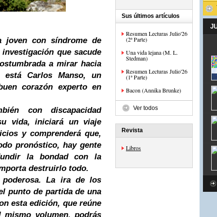
Sus últimos artículos
J
Resumen Lecturas Julio'26
(2ª Parte)
a joven con síndrome de
investigación que sacude
Una vida lejana (M. L.
Stedman)
costumbrada a mirar hacia
Resumen Lecturas Julio'26
o está Carlos Manso, un
(1ª Parte)
buen corazón experto en
Bacon (Annika Brunke)
Ver todos
bién con discapacidad
su vida, iniciará un viaje
Revista
uicios y comprenderá que,
todo pronóstico, hay gente
Libros
undir la bondad con la
importa destruirlo todo.
 poderosa. La ira de los
l punto de partida de una
on esta edición, que reúne
el mismo volumen, podrás