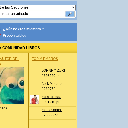
¿ Aún no eres miembro ?
Propón tu blog
A COMUNIDAD LIBROS
 AUTOR DEL
TOP MIEMBROS
A
JOHNNY ZURI
1398592 pt
Jack Moreno
1289751 pt
miss_cultura
1011210 pt
her A.l.
maritasantini
926555 pt