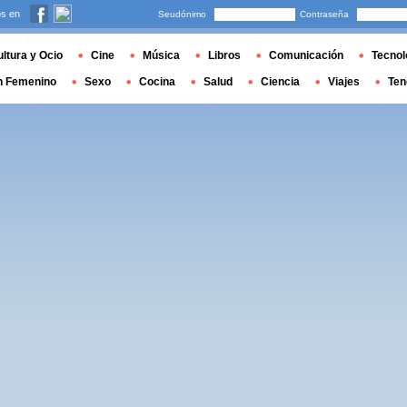
s en
Seudónimo
Contraseña
ltura y Ocio
Cine
Música
Libros
Comunicación
Tecnol
n Femenino
Sexo
Cocina
Salud
Ciencia
Viajes
Ten