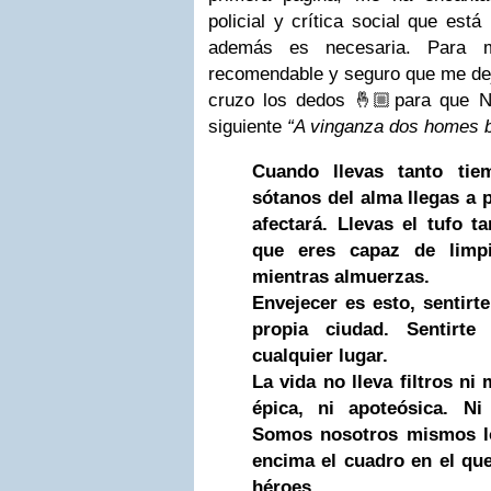
policial y crítica social que est
además es necesaria. Para 
recomendable y seguro que me dejo
cruzo los dedos 🤞🏼para que N
siguiente
“A vinganza dos homes 
Cuando llevas tanto ti
sótanos del alma llegas a 
afectará. Llevas el tufo t
que eres capaz de limpia
mientras almuerzas.
Envejecer es esto, sentirte
propia ciudad. Sentirte
cualquier lugar.
La vida no lleva filtros ni 
épica, ni apoteósica. Ni
Somos nosotros mismos l
encima el cuadro en el qu
héroes.