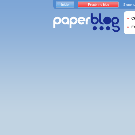
Inicio
Propón tu blog
Sígueno
Cu
E