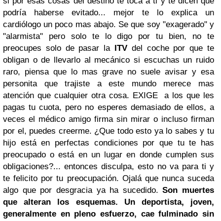
si por esas cosas del destino te toca a ti y te dicen que
podría haberse evitado... mejor te lo explica un
cardiólogo un poco mas abajo. Se que soy "exagerado" y
"alarmista" pero solo te lo digo por tu bien, no te
preocupes solo de pasar la
ITV
del coche por que te
obligan o de llevarlo al mecánico si escuchas un ruido
raro, piensa que lo mas grave no suele avisar y esa
personita que trajiste a este mundo merece mas
atención que cualquier otra cosa. EXIGE a los que les
pagas tu cuota, pero no esperes demasiado de ellos, a
veces el médico amigo firma sin mirar o incluso firman
por el, puedes creerme. ¿Que todo esto ya lo sabes y tu
hijo está en perfectas condiciones por que tu te has
preocupado o está en un lugar en donde cumplen sus
obligaciones?... entonces disculpa, esto no va para ti y
te felicito por tu preocupación. Ojalá que nunca suceda
algo que por desgracia ya ha sucedido.
Son muertes
que alteran los esquemas. Un deportista, joven,
generalmente en pleno esfuerzo, cae fulminado sin