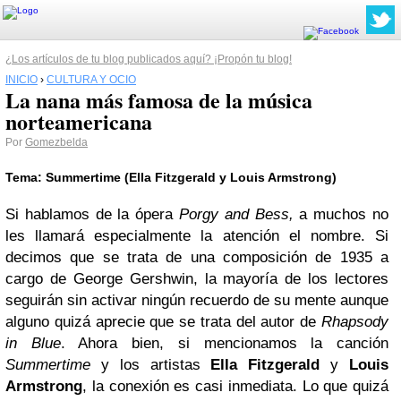
¿Los artículos de tu blog publicados aquí? ¡Propón tu blog!
INICIO
›
CULTURA Y OCIO
La nana más famosa de la música
norteamericana
Por
Gomezbelda
Tema: Summertime (Ella Fitzgerald y Louis Armstrong)
Si hablamos de la ópera
Porgy and Bess,
a muchos no
les llamará especialmente la atención el nombre. Si
decimos que se trata de una composición de 1935 a
cargo de George Gershwin, la mayoría de los lectores
seguirán sin activar ningún recuerdo de su mente aunque
alguno quizá aprecie que se trata del autor de
Rhapsody
in Blue
. Ahora bien, si mencionamos la canción
Summertime
y los artistas
Ella Fitzgerald
y
Louis
Armstrong
, la conexión es casi inmediata. Lo que quizá