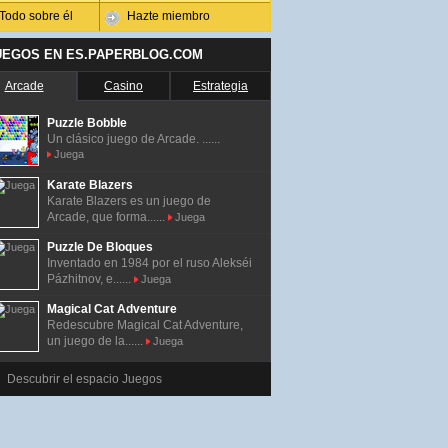
Todo sobre él
Hazte miembro
UEGOS EN ES.PAPERBLOG.COM
Arcade
Casino
Estrategia
Puzzle Bobble
Un clásico juego de Arcade. ......
Juega
Karate Blazers
Karate Blazers es un juego de
Arcade, que forma......
Juega
Puzzle De Bloques
Inventado en 1984 por el ruso Alekséi
Pázhitnov, e......
Juega
Magical Cat Adventure
Redescubre Magical Cat Adventure,
un juego de la......
Juega
Descubrir el espacio Juegos