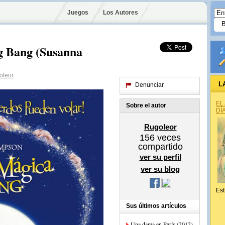
Juegos
Los Autores
ig Bang (Susanna
oleor
L
Denunciar
EL
Sobre el autor
DÍ
Rugoleor
156
veces
compartido
ver su perfil
ver su blog
Est
Sus últimos artículos
Una dama en París (2012)