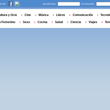
s en
Seudónimo
Contraseña
ltura y Ocio
Cine
Música
Libros
Comunicación
Tecnol
n Femenino
Sexo
Cocina
Salud
Ciencia
Viajes
Ten