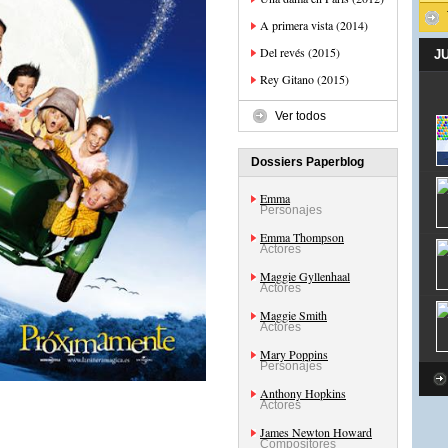
A primera vista (2014)
Del revés (2015)
J
Rey Gitano (2015)
Ver todos
Dossiers Paperblog
Emma
Personajes
Emma Thompson
Actores
Maggie Gyllenhaal
Actores
Maggie Smith
Actores
Mary Poppins
Personajes
Anthony Hopkins
Actores
James Newton Howard
Compositores