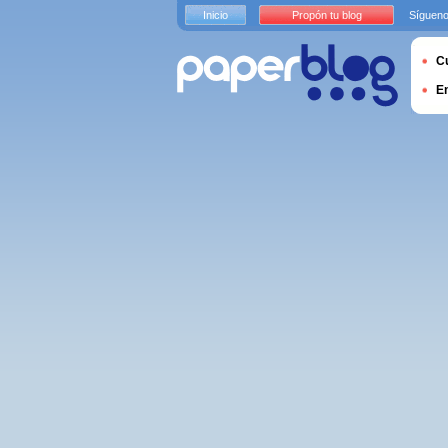
Inicio
Propón tu blog
Sígueno
Cu
E