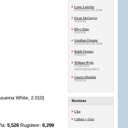
Louis Leterrier
Directores de cine
Ewan McGregor
Actores
Rhys Ifans
Actores
Jonathan Demme
Directores de cine
Ralph Fiennes
Actores
William Wyler
Productor
cinematográfico
Guerra Mundial
Historia
usanna White, 2.010)
Revistas
Cine
Cultura y Ocio
ña:
5,526
Rugoleor:
6,299