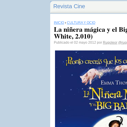
Revista Cine
INICIO
›
CULTURA Y OCIO
La niñera mágica y el B
White, 2.010)
Publicado el 02 mayo 2012 por
Rugoleor
@rug