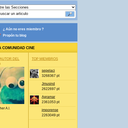
¿ Aún no eres miembro ?
Propón tu blog
A COMUNIDAD CINE
 AUTOR DEL
TOP MIEMBROS
A
sepelaci
3268367 pt
Jmusind
2622697 pt
Agramar
2361053 pt
her A.l.
jmporense
2263049 pt