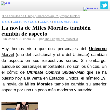
¿Los artículos de tu blog publicados aquí? ¡Propón tu blog!
INICIO
›
CULTURA Y OCIO
›
CÓMICS
›
MILES MORALES
La novia de Miles Morales también
cambia de aspecto
Publicado el 02 enero 2013 por
The Leff
@Esp_Marvelita
Hoy hemos visto que dos personajes del
Universo
Marvel
(uno del tradicional y otro del Ultimate) cambian
de aspecto en sus respectivas series. Sin embargo,
aunque so personajes importantes, no son los únicos. En
el cómic de
Ultimate Comics Spider-Man
que se ha
puesto hoy a la venta en Estados Unidos, el número 19,
la novia de
Miles Morales
también cambia su anterior
aspecto por uno un poco más moderno y atrevido.