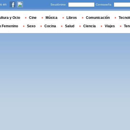
s en
Seudónimo
Contraseña
ltura y Ocio
Cine
Música
Libros
Comunicación
Tecnol
n Femenino
Sexo
Cocina
Salud
Ciencia
Viajes
Ten