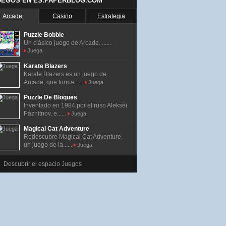
UEGOS EN ES.PAPERBLOG.COM
Arcade
Casino
Estrategia
Puzzle Bobble
Un clásico juego de Arcade. ......
Juega
Karate Blazers
Karate Blazers es un juego de
Arcade, que forma......
Juega
Puzzle De Bloques
Inventado en 1984 por el ruso Alekséi
Pázhitnov, e......
Juega
Magical Cat Adventure
Redescubre Magical Cat Adventure,
un juego de la......
Juega
Descubrir el espacio Juegos