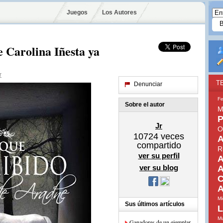
Juegos
Los Autores
e Carolina Iñesta ya
r
T
Denunciar
Fe
Sobre el autor
M
P
Jr
O
10724
veces
A
compartido
R
ver su perfil
A
ver su blog
A
C
A
Mi
Sus últimos artículos
L
Mu
Ganadores de un ejemplar