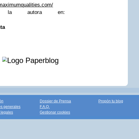
.maximumqualities.com/
 la autora en:
ta
e
ón
Dossier de Prensa
Propón tu blog
s generales
F.A.Q.
legales
Gestionar cookies