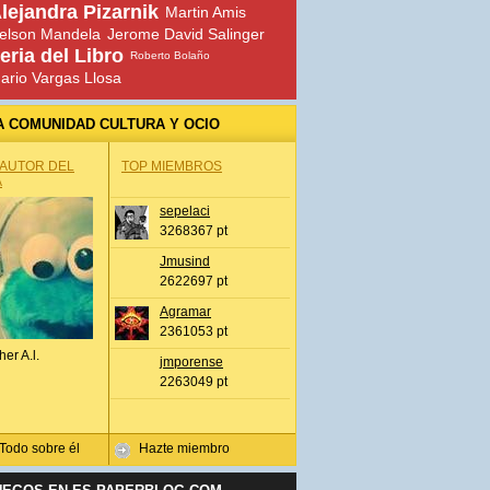
lejandra Pizarnik
Martin Amis
elson Mandela
Jerome David Salinger
eria del Libro
Roberto Bolaño
ario Vargas Llosa
A COMUNIDAD CULTURA Y OCIO
 AUTOR DEL
TOP MIEMBROS
A
sepelaci
3268367 pt
Jmusind
2622697 pt
Agramar
2361053 pt
her A.l.
jmporense
2263049 pt
Todo sobre él
Hazte miembro