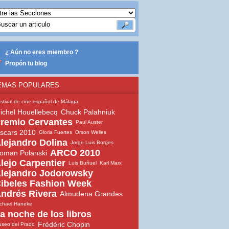
¿ Aún no eres miembro ?
Propón tu blog
EMAS POPULARES
stival de cine español de Málaga
ichel Houellebecq
Chuck Palahniuk
remio Cervantes
Paul Auster
scars 2010
Gloria Fuertes
Orson Welles
lejandro Dolina
Jorge Luis Borges
ARCO 2010
oman Polanski
lejo Carpentier
Luis Buñuel
Karl Marx
lejandro Jodorowsky
ibeles Fashion Week
ndrés Rivera
Almudena Grandes
chael Haneke
a noche de los libros
Frédéric Chopin
seo del Prado