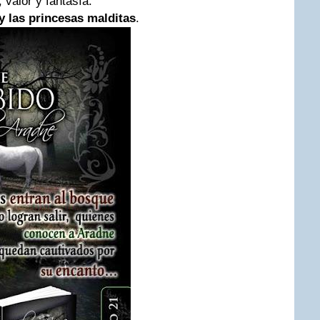
 valor y fantasía.
y las princesas malditas
.