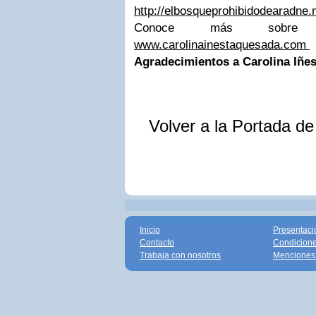
http://elbosqueprohibidodearadne
Conoce más sobre
www.carolinainestaquesada.com
Agradecimientos a Carolina Iñes
Volver a la Portada d
Inicio
Presentaci
Contacto
Condicione
Trabaja con nosotros
Menciones 