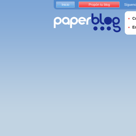
Inicio
Propón tu blog
Sígueno
Cu
E