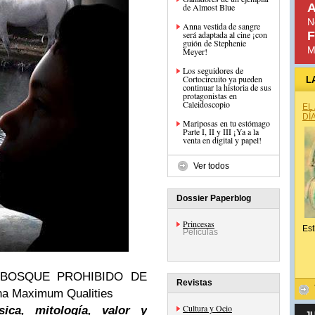
A
de Almost Blue
N
Anna vestida de sangre
será adaptada al cine ¡con
F
guión de Stephenie
M
Meyer!
Los seguidores de
Cortocircuito ya pueden
L
continuar la historia de sus
protagonistas en
Caleidoscopio
EL
DÍ
Mariposas en tu estómago
Parte I, II y III ¡Ya a la
venta en digital y papel!
Ver todos
Dossier Paperblog
Princesas
Est
Películas
 EL BOSQUE PROHIBIDO DE
Revistas
ana Maximum Qualities
Cultura y Ocio
sica, mitología, valor y