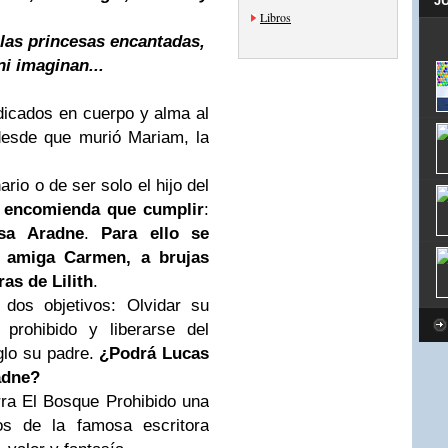
J
Libros
 las
princesas
encantadas,
i imaginan...
dicados en cuerpo y alma al
 desde que murió Mariam, la
rio o de ser solo el hijo del
 encomienda que cumplir
:
esa Aradne
.
Para ello se
te amiga Carmen, a brujas
as de Lilith
.
 dos objetivos: Olvidar su
prohibido y liberarse del
lo su padre.
¿Podrá Lucas
adne?
rra El Bosque Prohibido una
os de la famosa escritora