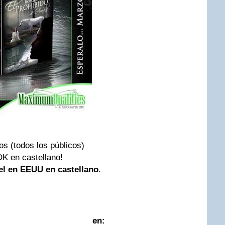
s (todos los públicos)
K en castellano!
el en EEUU en castellano
.
alo en: