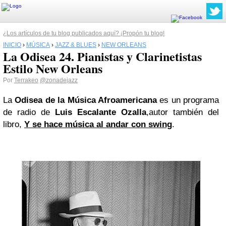
¿Los artículos de tu blog publicados aquí? ¡Propón tu blog!
INICIO
›
MÚSICA
›
JAZZ & BLUES
›
NEW ORLEANS
La Odisea 24. Pianistas y Clarinetistas
Estilo New Orleans
Por
Terrakeo
@zonadejazz
La
Odisea de la Música Afroamericana
es un programa
de radio de
Luis Escalante Ozalla
,autor también del
libro,
Y se hace música al andar con swing
.