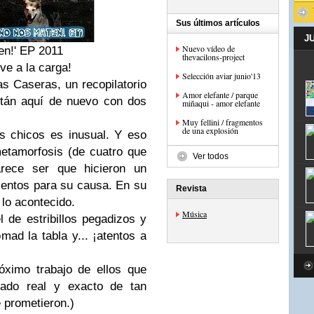
Sus últimos artículos
J
Nuevo vídeo de
en!' EP 2011
thevacilons-project
ve a la carga!
Selección aviar junio'13
s Caseras, un recopilatorio
Amor elefante / parque
stán aquí de nuevo con dos
miñaqui - amor elefante
Muy fellini / fragmentos
de una explosión
s chicos es inusual. Y eso
etamorfosis (de cuatro que
Ver todos
rece ser que hicieron un
lentos para su c
ausa. En su
Revista
lo acontecido.
Música
 de estribillos pegadizos y
ad la tabla y... ¡atentos a
óximo trabajo de ellos que
cado real y exacto de tan
 prometieron.)