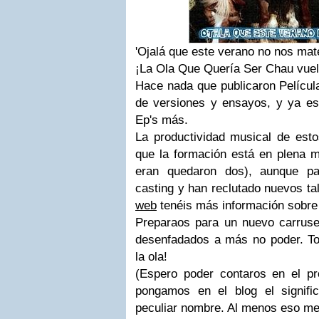
'Ojalá que este verano no nos mat
¡La Ola Que Quería Ser Chau
vuel
Hace nada que publicaron Película
de versiones y ensayos, y ya e
Ep's más.
La productividad musical de esto
que la formación está en plena m
eran quedaron dos), aunque pa
casting y han reclutado nuevos ta
web
tenéis más información sobre 
Preparaos para un nuevo carrusel
desenfadados a más no poder. Tom
la ola!
(Espero poder contaros en el pr
pong
amos en el blog el signifi
peculiar nombre. Al menos eso me