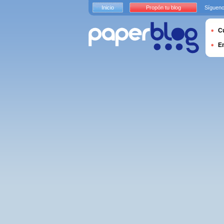
Inicio
Propón tu blog
Sígueno
Cu
E