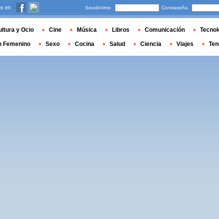
s en
Seudónimo
Contraseña
ltura y Ocio
Cine
Música
Libros
Comunicación
Tecnol
n Femenino
Sexo
Cocina
Salud
Ciencia
Viajes
Ten