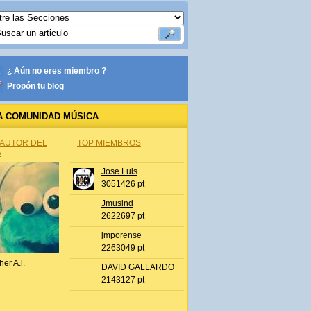
¿ Aún no eres miembro ?
Propón tu blog
A COMUNIDAD MÚSICA
 AUTOR DEL
TOP MIEMBROS
A
Jose Luis
3051426 pt
Jmusind
2622697 pt
jmporense
2263049 pt
her A.l.
DAVID GALLARDO
2143127 pt