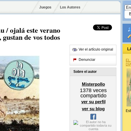
Juegos
Los Autores
u / ojalá este verano
, gustan de vos todos
L
Ver el artículo original
Denunciar
EL
DÍ
Sobre el autor
Misterpollo
1378
veces
compartido
ver su perfil
ver su blog
Est