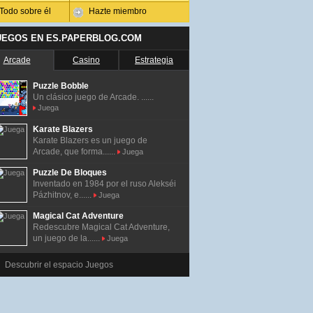
Todo sobre él
Hazte miembro
UEGOS EN ES.PAPERBLOG.COM
Arcade
Casino
Estrategia
Puzzle Bobble
Un clásico juego de Arcade. ......
Juega
Karate Blazers
Karate Blazers es un juego de
Arcade, que forma......
Juega
Puzzle De Bloques
Inventado en 1984 por el ruso Alekséi
Pázhitnov, e......
Juega
Magical Cat Adventure
Redescubre Magical Cat Adventure,
un juego de la......
Juega
Descubrir el espacio Juegos