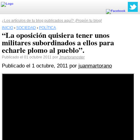
¿Los artículos de tu blog publicados aquí? ¡Propón tu blog!
INICIO
›
SOCIEDAD
›
POLÍTICA
“La oposición quisiera tener unos
militares subordinados a ellos para
echarle plomo al pueblo”.
Publicado el 01 octubre 2011 por
Jmartoranoster
Publicado el
1 octubre, 2011
por
juanmartorano