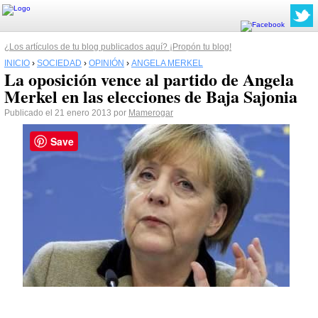
¿Los artículos de tu blog publicados aquí? ¡Propón tu blog!
INICIO
›
SOCIEDAD
›
OPINIÓN
›
ANGELA MERKEL
La oposición vence al partido de Angela
Merkel en las elecciones de Baja Sajonia
Publicado el 21 enero 2013 por
Mamerogar
Save