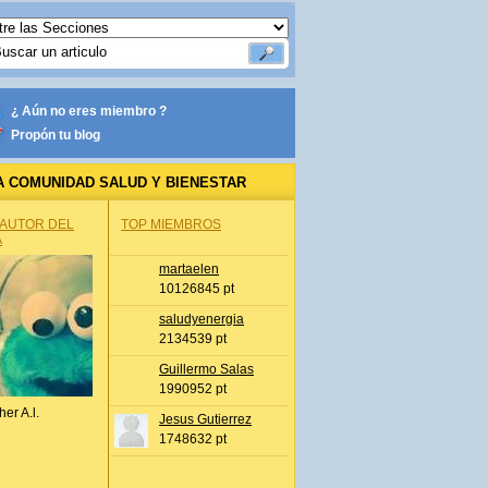
¿ Aún no eres miembro ?
Propón tu blog
A COMUNIDAD SALUD Y BIENESTAR
 AUTOR DEL
TOP MIEMBROS
A
martaelen
10126845 pt
saludyenergia
2134539 pt
Guillermo Salas
1990952 pt
her A.l.
Jesus Gutierrez
1748632 pt