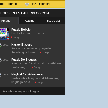
Todo sobre él
Hazte miembro
UEGOS EN ES.PAPERBLOG.COM
Arcade
Casino
Estrategia
Puzzle Bobble
Un clásico juego de Arcade. ......
Juega
Karate Blazers
Karate Blazers es un juego de
Arcade, que forma......
Juega
Puzzle De Bloques
Inventado en 1984 por el ruso Alekséi
Pázhitnov, e......
Juega
Magical Cat Adventure
Redescubre Magical Cat Adventure,
un juego de la......
Juega
Descubrir el espacio Juegos