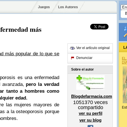
Juegos
Los Autores
enfermedad más
L
Ver el artículo original
d más popular de lo que se
Denunciar
EL
DÍ
Sobre el autor
oporosis es una enfermedad
d avanzada,
pero la verdad
tar tanto a hombres como
Blogdefarmacia.com
lquier edad.
1051370
veces
re las mujeres mayores de
compartido
Est
s a la osteoporosis porque
ver su perfil
hombres.
ver su blog