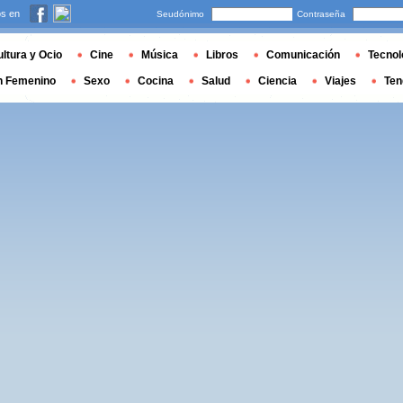
s en
Seudónimo
Contraseña
ltura y Ocio
Cine
Música
Libros
Comunicación
Tecnol
n Femenino
Sexo
Cocina
Salud
Ciencia
Viajes
Ten