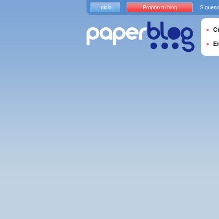
Inicio
Propón tu blog
Sígueno
Cu
E