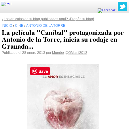
¿Los artículos de tu blog publicados aquí? ¡Propón tu blog!
INICIO
›
CINE
›
ANTONIO DE LA TORRE
La película "Caníbal" protagonizada por
Antonio de la Torre, inicia su rodaje en
Granada...
Publicado el 28 enero 2013 por
Mumbo
@OMasti2012
Save