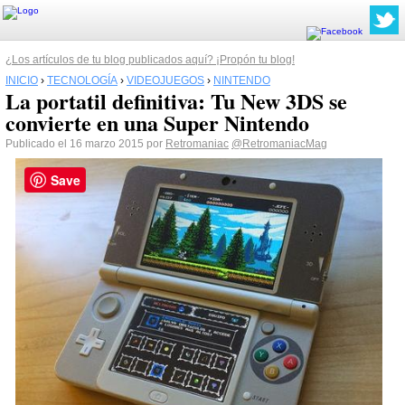
¿Los artículos de tu blog publicados aquí? ¡Propón tu blog!
INICIO
›
TECNOLOGÍA
›
VIDEOJUEGOS
›
NINTENDO
La portatil definitiva: Tu New 3DS se
convierte en una Super Nintendo
Publicado el 16 marzo 2015 por
Retromaniac
@RetromaniacMag
Save