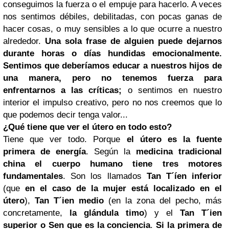
conseguimos la fuerza o el empuje para hacerlo. A veces
nos sentimos débiles, debilitadas, con pocas ganas de
hacer cosas, o muy sensibles a lo que ocurre a nuestro
alrededor.
Una sola frase de alguien puede dejarnos
durante horas o días hundidas emocionalmente.
Sentimos que deberíamos educar a nuestros hijos de
una manera, pero no tenemos fuerza para
enfrentarnos a las críticas;
o sentimos en nuestro
interior el impulso creativo, pero no nos creemos que lo
que podemos decir tenga valor...
¿Qué tiene que ver el útero en todo esto?
Tiene que ver todo. Porque
el útero es la fuente
primera de energía
. Según la
medicina tradicional
china el cuerpo humano tiene tres motores
fundamentales
. Son los llamados
Tan T´íen inferior
(que
en el caso de la mujer está localizado en el
útero
),
Tan T´ien medio
(en la zona del pecho, más
concretamente,
la glándula timo
) y el
Tan T´ien
superior o Sen que es la conciencia
.
Si la primera de