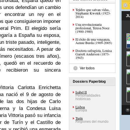
stronada, España quedó en
as unos defendían un cambio
Tejidos que salvan vidas,
Stephanie Kwolek (1923-
r encontrar un rey en el
J
2014)
los que consiguieron imponer
Una revolucionaria
eral Prim. El elegido sería
profesional, Teresa Noce
(1900-1980)
egaría a España su esposa,
El éxito de una venganza,
n triste pasado, inteligente,
Aenne Burda (1909-2005)
más necesitados. A pesar de
Doctora sufragista, Louisa
Garrett Anderson (1873-
ímero (escasos tres años),
1943)
e, quedó en el recuerdo de
Ver todos
 recibieron su sincera
Dossiers Paperblog
ittoria Carlotta Enrichetta
Isabel II
na nació el 9 de agosto de
Personalidades
históricas
e las dos hijas de Carlo
Lisboa
terna y la Condesa Luisa
Europa
ria Vittoria pasó su infancia
Turín
ar de Turín y el Castillo de
Regiones del mundo
ces y recibió una esmerada