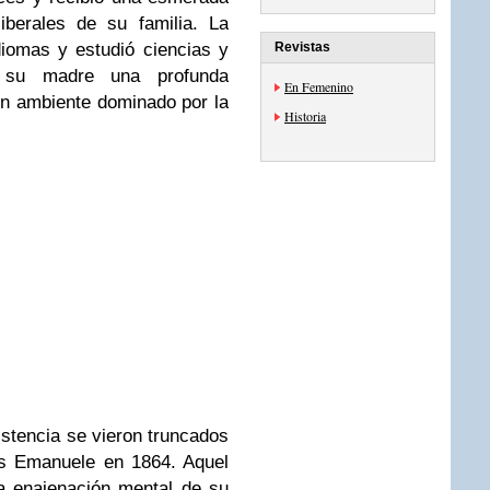
iberales de su familia. La
diomas y estudió ciencias y
Revistas
de su madre una profunda
En Femenino
 un ambiente dominado por la
Historia
istencia se vieron truncados
os Emanuele en 1864. Aquel
la enajenación mental de su