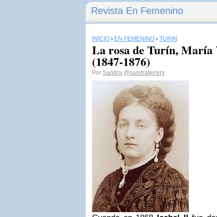
Revista En Femenino
INICIO
›
EN FEMENINO
›
TURÍN
La rosa de Turín, María 
(1847-1876)
Por
Sandra
@sandraferrerv