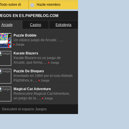
Todo sobre él
Hazte miembro
UEGOS EN ES.PAPERBLOG.COM
Arcade
Casino
Estrategia
Puzzle Bobble
Un clásico juego de Arcade. ......
Juega
Karate Blazers
Karate Blazers es un juego de
Arcade, que forma......
Juega
Puzzle De Bloques
Inventado en 1984 por el ruso Alekséi
Pázhitnov, e......
Juega
Magical Cat Adventure
Redescubre Magical Cat Adventure,
un juego de la......
Juega
Descubrir el espacio Juegos