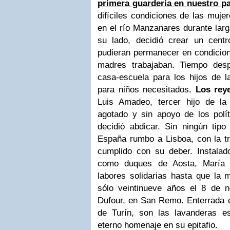
primera guardería en nuestro pa
difíciles condiciones de las muje
en el río Manzanares durante larg
su lado, decidió crear un cent
pudieran permanecer en condicion
madres trabajaban. Tiempo des
casa-escuela para los hijos de l
para niños necesitados.
Los rey
Luis Amadeo, tercer hijo de l
agotado y sin apoyo de los pol
decidió abdicar. Sin ningún tipo 
España rumbo a Lisboa, con la tr
cumplido con su deber. Instalado
como duques de Aosta, María V
labores solidarias hasta que la 
sólo veintinueve años el 8 de 
Dufour, en San Remo.
Enterrada 
de Turín, son las lavanderas e
eterno homenaje en su epitafio.