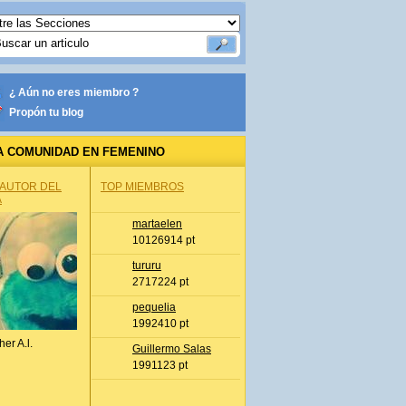
¿ Aún no eres miembro ?
Propón tu blog
A COMUNIDAD EN FEMENINO
 AUTOR DEL
TOP MIEMBROS
A
martaelen
10126914 pt
tururu
2717224 pt
pequelia
1992410 pt
her A.l.
Guillermo Salas
1991123 pt