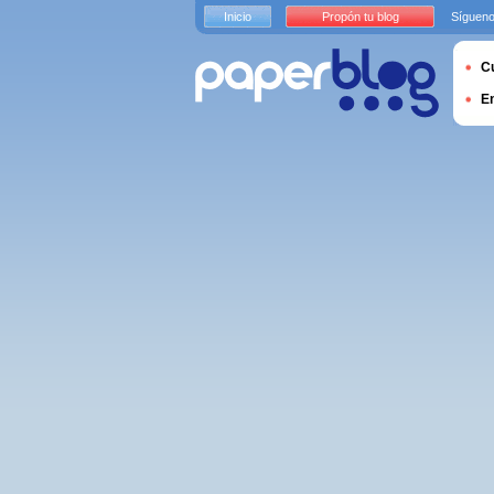
Inicio
Propón tu blog
Sígueno
Cu
E