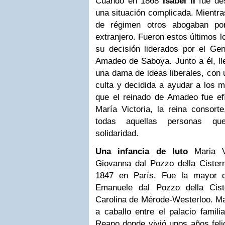
Cuando en 1868
Isabel II
fue de
una situación complicada. Mientr
de régimen otros abogaban po
extranjero. Fueron estos últimos 
su decisión liderados por el Gen
Amadeo de Saboya. Junto a él, ll
una dama de ideas liberales, con u
culta y decidida a ayudar a los 
que el reinado de Amadeo fue ef
María Victoria, la reina consort
todas aquellas personas que
solidaridad.
Una infancia de luto
Maria V
Giovanna dal Pozzo della Cister
1847 en París. Fue la mayor d
Emanuele dal Pozzo della Cis
Carolina de Mérode-Westerloo.
Ma
a caballo entre el palacio famili
Reano donde vivió unos años feli