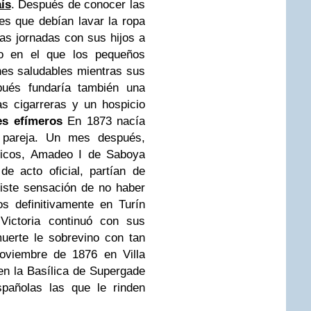
ís
. Después de conocer las
res que debían lavar la ropa
as jornadas con sus hijos a
ro en el que los pequeños
es saludables mientras sus
pués fundaría también una
as cigarreras y un hospicio
es efímeros
En 1873 nacía
a pareja. Un mes después,
íticos, Amadeo I de Saboya
de acto oficial, partían de
iste sensación de no haber
s definitivamente en Turín
ictoria continuó con sus
muerte le sobrevino con tan
noviembre de 1876 en Villa
en la Basílica de Supergade
spañolas las que le rinden