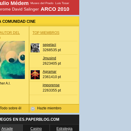
ulio Médem
Museo del Prado
Luis Tosar
ARCO 2010
erome David Salinger
A COMUNIDAD CINE
 AUTOR DEL
TOP MIEMBROS
A
sepelaci
3268535 pt
Jmusind
2623405 pt
Agramar
2361410 pt
her A.l.
jmporense
2263355 pt
Todo sobre él
Hazte miembro
UEGOS EN ES.PAPERBLOG.COM
Arcade
Casino
Estrategia