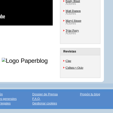
Emily Blunt
Actores
Matt Damon
Actores
Meryl Streep
Actores
Tyler Perry
Actores
Revistas
e
Cine
Cultura y Ocio
ón
Dossier de Prensa
Propón tu blog
s generales
F.A.Q.
legales
Gestionar cookies