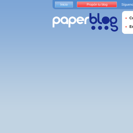
Inicio
Propón tu blog
Sígueno
Cu
E