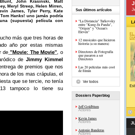
 Blunt, John Krasinski,
Matt
J
y, Meryl Streep, Helen Mirren,
J
Sus últimos artículos
vin James, Tyler Perry,
Kate
o Tom Hanks! uno jamás podría
 una (supuesta) película con
"La Distancia" Tarkovsky
L
entre "Kung-fu Panda",
"Origen" y "Ocean's
Eleven"
EL
ucho más que tres horas de
DÍ
12 musicales que hicieron
historia (a su manera)
sado año por estas mismas
Directores de Fotografía
r de
"Movie: The Movie"
, o
que pasaron a ser
Directores
aródico de
Jimmy Kimmel
entrega de premios que nos
Las 20 películas más cool
de filmin
 hora de los mas crápulas, el
iesta que se tercie, no tenía
Ver todos
Est
2013 tampoco lo tiene su
Dossiers Paperblog
Jeff Goldblum
Actores
Kevin James
Actores
J
Antonio Banderas
Actores