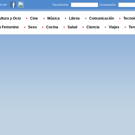
s en
Seudónimo
Contraseña
ltura y Ocio
Cine
Música
Libros
Comunicación
Tecnol
n Femenino
Sexo
Cocina
Salud
Ciencia
Viajes
Ten