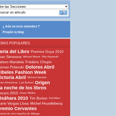
¿ Aún no eres miembro ?
Propón tu blog
EMAS POPULARES
eria del Libro
Premios Goya 2010
ean Simmons
Michael Moore
Rita Hayworth
elson Mandela
Frédéric Chopin
Dolores Abril
oman Polanski
ibeles Fashion Week
ictoria Abril
Michael Haneke
Origen
dro Almodóvar
Luis Buñuel
a noche de los libros
scars 2010
Orson Welles
isáhara 2010
Tim Burton
Karl Marx
ario Vargas Llosa
Michel Houellebecq
remio Cervantes
stival de cine español de Málaga