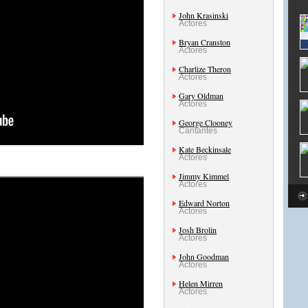
John Krasinski
Actores
Bryan Cranston
Actores
Charlize Theron
Actores
Gary Oldman
Actores
George Clooney
Cantantes
Kate Beckinsale
Actores
Jimmy Kimmel
Actores
Edward Norton
Actores
Josh Brolin
Actores
John Goodman
Actores
Helen Mirren
Actores