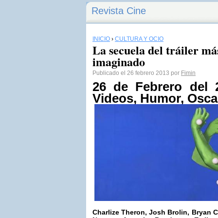
Revista Cine
INICIO
›
CULTURA Y OCIO
La secuela del tráiler m
imaginado
Publicado el 26 febrero 2013 por
Fimin
26 de Febrero del 2
Videos, Humor, Osca
Charlize Theron,
Josh Brolin
, Bryan 