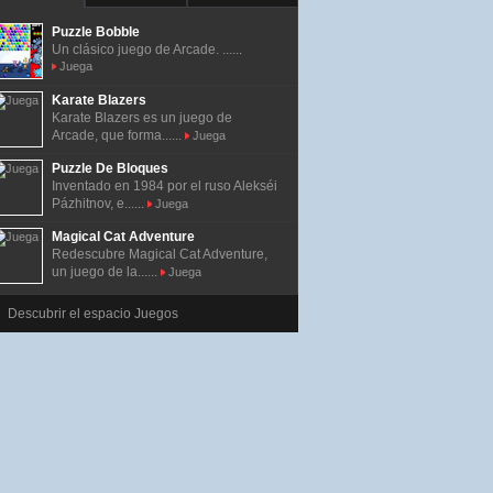
Puzzle Bobble
Un clásico juego de Arcade. ......
Juega
Karate Blazers
Karate Blazers es un juego de
Arcade, que forma......
Juega
Puzzle De Bloques
Inventado en 1984 por el ruso Alekséi
Pázhitnov, e......
Juega
Magical Cat Adventure
Redescubre Magical Cat Adventure,
un juego de la......
Juega
Descubrir el espacio Juegos