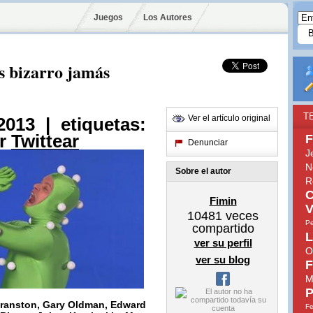
Juegos
Los Autores
ás bizarro jamás
T
Ver el artículo original
013 | etiquetas:
r
Twittear
F
Denunciar
J
N
Sobre el autor
R
C
Fimin
V
10481
veces
Pe
compartido
L
ver su perfil
O
ver su blog
F
M
P
Cranston,
Gary Oldman
, Edward
Fe