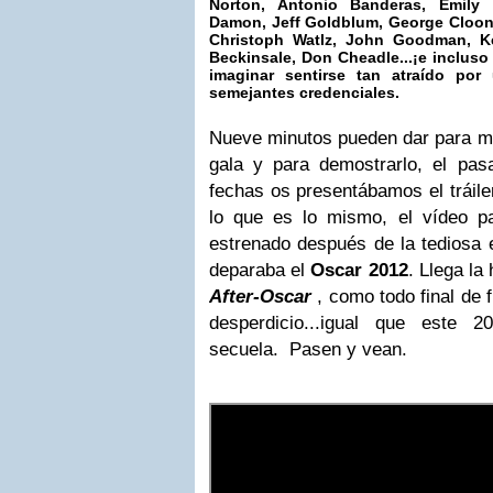
Norton, Antonio Banderas, Emily
Damon
, Jeff Goldblum, George Cloone
Christoph Watlz, John Goodman, Ke
Beckinsale
, Don Cheadle...¡e inclus
imaginar sentirse tan atraído por
semejantes credenciales.
Nueve minutos pueden dar para m
gala y para demostrarlo, el pa
fechas os presentábamos el tráile
lo que es lo mismo, el vídeo p
estrenado después de la tediosa 
deparaba el
Oscar 2012
. Llega la
After-Oscar
, como todo final de f
desperdicio...igual que este 
secuela. Pasen y vean.