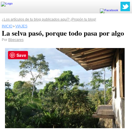
¿Los artículos de tu blog publicados aquí? ¡Propón tu blog!
INICIO
›
VIAJES
La selva pasó, porque todo pasa por algo
Por
Bbecares
Save