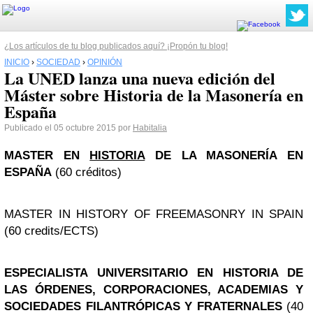
¿Los artículos de tu blog publicados aquí? ¡Propón tu blog!
INICIO
›
SOCIEDAD
›
OPINIÓN
La UNED lanza una nueva edición del
Máster sobre Historia de la Masonería en
España
Publicado el 05 octubre 2015 por
Habitalia
MASTER EN
HISTORIA
DE LA MASONERÍA EN
ESPAÑA
(60 créditos)
MASTER IN HISTORY OF FREEMASONRY IN SPAIN
(60 credits/ECTS)
ESPECIALISTA UNIVERSITARIO EN HISTORIA DE
LAS ÓRDENES, CORPORACIONES, ACADEMIAS Y
SOCIEDADES FILANTRÓPICAS Y FRATERNALES
(40