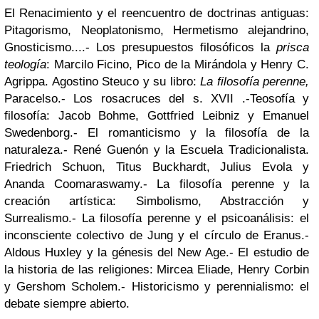
El Renacimiento y el reencuentro de doctrinas antiguas:
Pitagorismo, Neoplatonismo, Hermetismo alejandrino,
Gnosticismo....- Los presupuestos filosóficos la
prisca
teología
: Marcilo Ficino, Pico de la Mirándola y Henry C.
Agrippa. Agostino Steuco y su libro:
La
filosofía perenne,
Paracelso.- Los rosacruces del s. XVII .-Teosofía y
filosofía: Jacob Bohme, Gottfried Leibniz y Emanuel
Swedenborg.- El romanticismo y la filosofía de la
naturaleza.- René Guenón y la Escuela Tradicionalista.
Friedrich Schuon, Titus Buckhardt, Julius Evola y
Ananda Coomaraswamy.- La filosofía perenne y la
creación artística: Simbolismo, Abstracción y
Surrealismo.- La filosofía perenne y el psicoanálisis: el
inconsciente colectivo de Jung y el círculo de Eranus.-
Aldous Huxley y la génesis del New Age.- El estudio de
la historia de las religiones: Mircea Eliade, Henry Corbin
y Gershom Scholem.- Historicismo y perennialismo: el
debate siempre abierto.