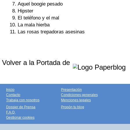
Aquel boogie pesado
Hipster
El teléfono y el mal
La mala hierba
Las rosas trepadoras asesinas
Volver a la Portada de
Inicio
Presentación
Contacto
Condiciones generales
Trabaja con nosotros
Menciones legales
Dossier de Prensa
Propón tu blog
F.A.Q.
Gestionar cookies