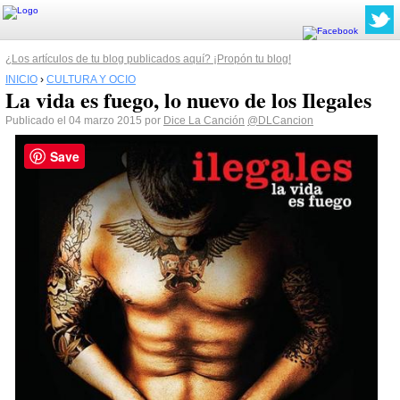
¿Los artículos de tu blog publicados aquí? ¡Propón tu blog!
INICIO
›
CULTURA Y OCIO
La vida es fuego, lo nuevo de los Ilegales
Publicado el 04 marzo 2015 por
Dice La Canción
@DLCancion
Save