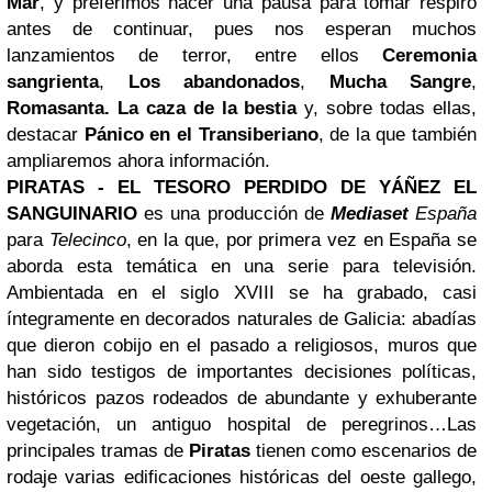
Mar
, y preferimos hacer una pausa para tomar respiro
antes de continuar, pues nos esperan muchos
lanzamientos de terror, entre ellos
Ceremonia
sangrienta
,
Los abandonados
,
Mucha Sangre
,
Romasanta. La caza de la bestia
y, sobre todas ellas,
destacar
Pánico en el Transiberiano
, de la que también
ampliaremos ahora información.
PIRATAS - EL TESORO PERDIDO DE YÁÑEZ EL
SANGUINARIO
es una producción de
Mediaset
España
para
Telecinco
, en la que, por primera vez en España se
aborda esta temática en una serie para televisión.
Ambientada en el siglo XVIII se ha grabado, casi
íntegramente en decorados naturales de Galicia: abadías
que dieron cobijo en el pasado a religiosos, muros que
han sido testigos de importantes decisiones políticas,
históricos pazos rodeados de abundante y exhuberante
vegetación, un antiguo hospital de peregrinos…Las
principales tramas de
Piratas
tienen como escenarios de
rodaje varias edificaciones históricas del oeste gallego,