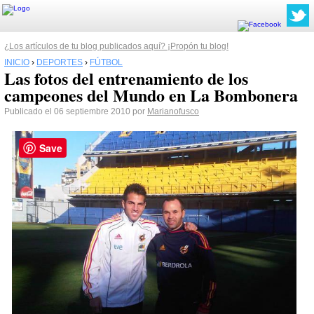
¿Los artículos de tu blog publicados aquí? ¡Propón tu blog!
INICIO
›
DEPORTES
›
FÚTBOL
Las fotos del entrenamiento de los
campeones del Mundo en La Bombonera
Publicado el 06 septiembre 2010 por
Marianofusco
Save