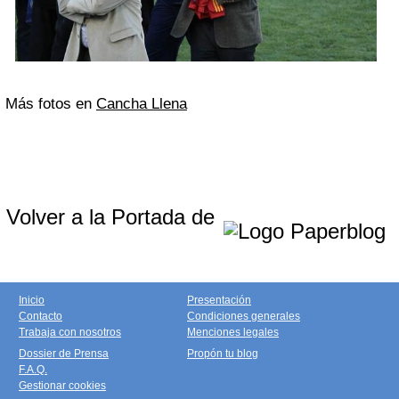
Más fotos en
Cancha Llena
Volver a la Portada de
Inicio
Presentación
Contacto
Condiciones generales
Trabaja con nosotros
Menciones legales
Dossier de Prensa
Propón tu blog
F.A.Q.
Gestionar cookies