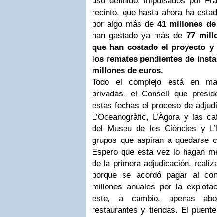
uso definido, impulsados por Fr
recinto, que hasta ahora ha estado
por algo más de
41 millones de
han gastado ya más de
77 mill
que han costado el proyecto y 
los remates pendientes de instal
millones de euros.
Todo el complejo está en ma
privadas, el Consell que presid
estas fechas el proceso de adjudi
L’Oceanogràfic, L’Àgora y las caf
del Museu de les Ciències y L’
grupos que aspiran a quedarse co
Espero que esta vez lo hagan me
de la primera adjudicación, realiz
porque se acordó pagar al con
millones anuales por la explotac
este, a cambio, apenas abo
restaurantes y tiendas. El puente