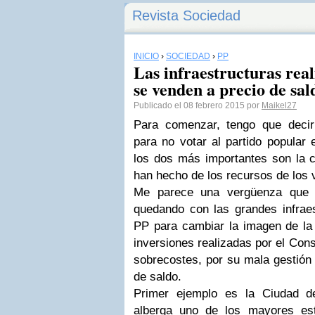
Revista Sociedad
INICIO
›
SOCIEDAD
›
PP
Las infraestructuras rea
se venden a precio de sal
Publicado el 08 febrero 2015 por
Maikel27
Para comenzar, tengo que deci
para no votar al partido popular 
los dos más importantes son la c
han hecho de los recursos de los
Me parece una vergüenza que e
quedando con las grandes infraes
PP para cambiar la imagen de la
inversiones realizadas por el Con
sobrecostes, por su mala gestión
de saldo.
Primer ejemplo es la Ciudad d
alberga uno de los mayores est