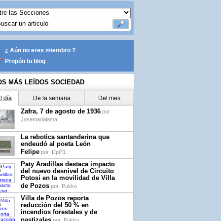
¿ Aún no eres miembro ?
Propón tu blog
OS MÁS LEÍDOS SOCIEDAD
l día
De la semana
Del mes
Zafra, 7 de agosto de 1936
por
Josemarialama
La rebotica santanderina que
endeudó al poeta León
Felipe
por
Dpl71
Paty Aradillas destaca impacto
del nuevo desnivel de Circuito
Potosí en la movilidad de Villa
de Pozos
por
Pukko
Villa de Pozos reporta
reducción del 50 % en
incendios forestales y de
pastizales
por
Pukko