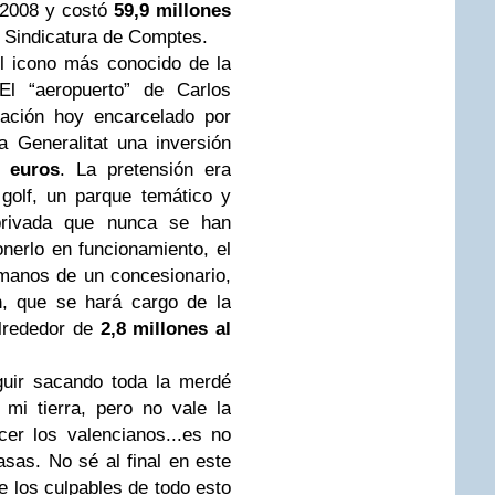
n 2008 y costó
59,9 millones
a Sindicatura de Comptes.
l icono más conocido de la
 El “aeropuerto” de Carlos
tación hoy encarcelado por
a Generalitat una inversión
 euros
. La pretensión era
olf, un parque temático y
 privada que nunca se han
onerlo en funcionamiento, el
 manos de un concesionario,
n, que se hará cargo de la
lrededor de
2,8 millones al
eguir sacando toda la merdé
mi tierra, pero no vale la
er los valencianos...es no
sas. No sé al final en este
e los culpables de todo esto