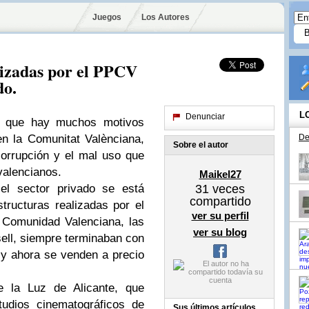
Juegos
Los Autores
lizadas por el PPCV
do.
L
Denunciar
r que hay muchos motivos
en la Comunitat Valènciana,
De
Sobre el autor
orrupción y el mal uso que
 valencianos.
Maikel27
l sector privado se está
31
veces
compartido
tructuras realizadas por el
ver su perfil
 Comunidad Valenciana, las
ver su blog
sell, siempre terminaban con
 y ahora se venden a precio
e la Luz de Alicante, que
udios cinematográficos de
Sus últimos artículos