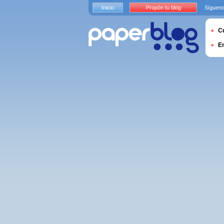
Inicio
Propón tu blog
Sígueno
Cu
E