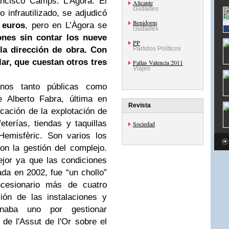
ancisco Camps: L’Àgora. El
Alicante
ciudades
 infrautilizado, se adjudicó
Benidorm
 euros
, pero en L’Àgora se
ciudades
ones sin contar los nueve
PP
la dirección de obra. Con
Partidos Políticos
ar, que cuestan otros tres
Fallas Valencia 2011
Viajes
nos tanto públicas como
e Alberto Fabra, última en
Revista
cación de la explotación de
eterías, tiendas y taquillas
Sociedad
Hemisfèric. Son varios los
n la gestión del complejo.
jor ya que las condiciones
ada en 2002, fue “un chollo”
cesionario más de cuatro
ión de las instalaciones y
naba uno por gestionar
 de l'Assut de l'Or sobre el