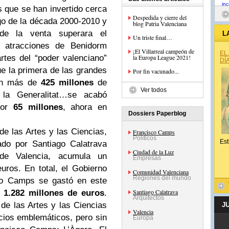
s que se han invertido cerca
Despedida y cierre del
rgo de la década 2000-2010 y
blog Patria Valenciana
 de la venta superara el
L
Un triste final…
e atracciones de Benidorm
¡El Villarreal campeón de
EL
rtes del “poder valenciano”
la Europa League 2021!
DÍ
e la primera de las grandes
Por fin vacunado...
on más de
425 millones
de
Ver todos
 la Generalitat…se acabó
por
65 millones
, ahora en
Dossiers Paperblog
 de las Artes y las Ciencias,
Francisco Camps
Políticos
Est
ado por Santiago Calatrava
Ciudad de la Luz
e Valencia, acumula un
Empresas
uros. En total, el Gobierno
Comunidad Valenciana
Regiones del mundo
sco Camps se gastó en este
Santiago Calatrava
e
1.282 millones de euros
.
Arquitectos
de las Artes y las Ciencias
J
Valencia
cios emblemáticos, pero sin
Europa