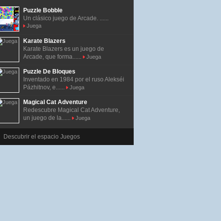
Puzzle Bobble
Un clásico juego de Arcade. ......
Juega
Karate Blazers
Karate Blazers es un juego de
Arcade, que forma......
Juega
Puzzle De Bloques
Inventado en 1984 por el ruso Alekséi
Pázhitnov, e......
Juega
Magical Cat Adventure
Redescubre Magical Cat Adventure,
un juego de la......
Juega
Descubrir el espacio Juegos