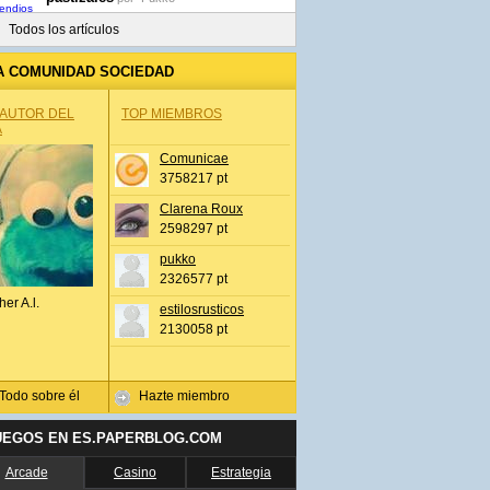
Todos los artículos
A COMUNIDAD SOCIEDAD
 AUTOR DEL
TOP MIEMBROS
A
Comunicae
3758217 pt
Clarena Roux
2598297 pt
pukko
2326577 pt
her A.l.
estilosrusticos
2130058 pt
Todo sobre él
Hazte miembro
UEGOS EN ES.PAPERBLOG.COM
Arcade
Casino
Estrategia