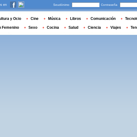
s en
Seudónimo
Contraseña
ltura y Ocio
Cine
Música
Libros
Comunicación
Tecnol
n Femenino
Sexo
Cocina
Salud
Ciencia
Viajes
Ten