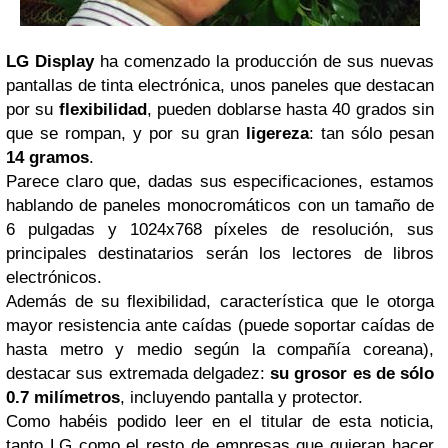
LG Display
ha comenzado la producción de sus nuevas
pantallas de tinta electrónica, unos paneles que destacan
por su
flexibilidad
, pueden doblarse hasta 40 grados sin
que se rompan, y por su gran
ligereza
: tan sólo pesan
14 gramos
.
Parece claro que, dadas sus especificaciones, estamos
hablando de paneles monocromáticos con un tamaño de
6 pulgadas y 1024x768 píxeles de resolución, sus
principales destinatarios serán los lectores de libros
electrónicos.
Además de su flexibilidad, característica que le otorga
mayor resistencia ante caídas (puede soportar caídas de
hasta metro y medio según la compañía coreana),
destacar sus extremada delgadez:
su grosor es de sólo
0.7 milímetros
, incluyendo pantalla y protector.
Como habéis podido leer en el titular de esta noticia,
tanto LG como el resto de empresas que quieran hacer