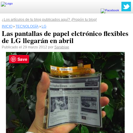
¿Los artículos de tu blog publicados aquí? ¡Propón tu blog!
INICIO
›
TECNOLOGÍA
›
LG
Las pantallas de papel elctrónico flexibles
de LG llegarán en abril
Publicado el 29 marzo 2012 por
Sarabiae
Save