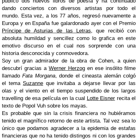
publicó dos nuevos libros de poesía y ha continuado
dando conciertos con diversos artistas por todo el
mundo. Esta vez, a los 77 años, regresó nuevamente a
Europa y en España fue galardonado ayer con el Premio
Príncipe de Asturias de las Letras
, que recibió con
absoluta humildad y sencillez como lo grafica en este
emotivo discurso en el cual nos sorprende con una
historia desconocida y conmovedora.
Soy un gran admirador de la obra de Cohen, a quien
descubrí gracias a
Werner Herzog
en ese insólito filme
llamado
Fata Morgana
, donde el cineasta alemán colgó
el tema
Suzanne
que invitaba a dejarse llevar por las
olas y el viento en el tiempo suspendido de los largos
travelling de esa película en la cual
Lotte Eisner
recita el
texto de Popol Vuh sobre los mayas.
Es probable que sin la crisis financiera no hubiéramos
tenido el magnífico retorno de este artista. Tal vez sea lo
único que podamos agradecer a la epidemia de estafas
financieras que no ha tenido distingos ni con los grandes