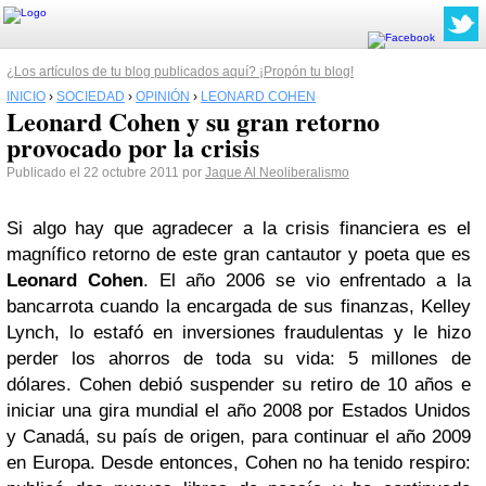
¿Los artículos de tu blog publicados aquí? ¡Propón tu blog!
INICIO
›
SOCIEDAD
›
OPINIÓN
›
LEONARD COHEN
Leonard Cohen y su gran retorno
provocado por la crisis
Publicado el 22 octubre 2011 por
Jaque Al Neoliberalismo
Si algo hay que agradecer a la crisis financiera es el
magnífico retorno de este gran cantautor y poeta que es
Leonard Cohen
. El año 2006 se vio enfrentado a la
bancarrota cuando la encargada de sus finanzas, Kelley
Lynch, lo estafó en inversiones fraudulentas y le hizo
perder los ahorros de toda su vida: 5 millones de
dólares. Cohen debió suspender su retiro de 10 años e
iniciar una gira mundial el año 2008 por Estados Unidos
y Canadá, su país de origen, para continuar el año 2009
en Europa. Desde entonces, Cohen no ha tenido respiro: