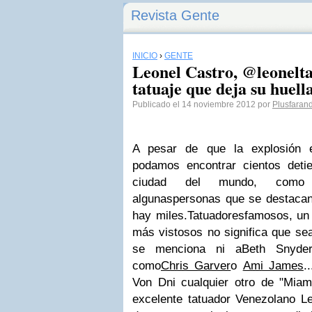
Revista Gente
INICIO
›
GENTE
Leonel Castro, @leonelta
tatuaje que deja su huella
Publicado el 14 noviembre 2012 por
Plusfaran
A pesar de que la explosión 
podamos encontrar cientos de
t
ciudad del mundo, como
algunas
personas que se destaca
hay miles.
Tatuadores
famosos, un
más vistosos no significa que se
se menciona ni a
Beth Snyder
como
Chris Garver
o
Ami James
.
Von D
ni cualquier otro de "
Miam
excelente tatuador Venezolano Le