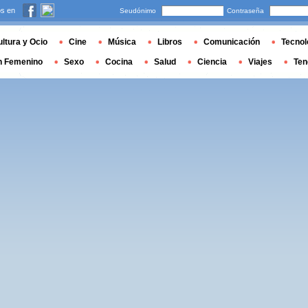
s en
Seudónimo
Contraseña
ltura y Ocio
Cine
Música
Libros
Comunicación
Tecnol
n Femenino
Sexo
Cocina
Salud
Ciencia
Viajes
Ten