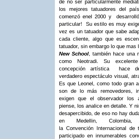
de no ser particularmente mediat
los mejores tatuadores del país
comenzó enel 2000
y desarrolló
particular! Su estilo es muy exige
vez es un tatuador que sabe adap
cada cliente, algo que es escen
tatuador, sin embargo lo que mas l
New School
, también hace una 
como Neotradi.
Su excelent
concepción artística hace d
verdadero espectáculo visual, atra
Es que Leonel, como todo gran ar
son de lo más removedores, imp
exigen que el observador los a
piense, los analice en detalle. Y 
desapercibido, de eso no hay dud
en Medellin, Colombia
la Convención Internacional de 
participado en innumerables co