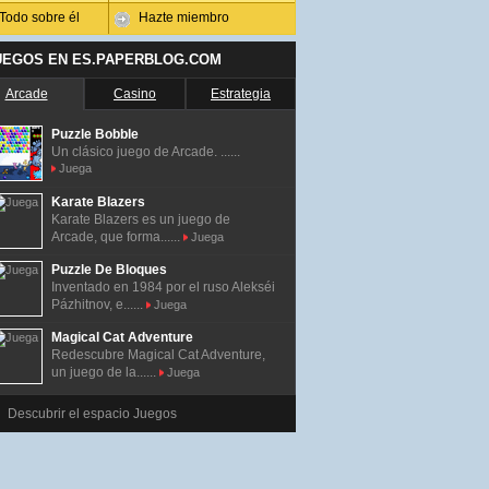
Todo sobre él
Hazte miembro
UEGOS EN ES.PAPERBLOG.COM
Arcade
Casino
Estrategia
Puzzle Bobble
Un clásico juego de Arcade. ......
Juega
Karate Blazers
Karate Blazers es un juego de
Arcade, que forma......
Juega
Puzzle De Bloques
Inventado en 1984 por el ruso Alekséi
Pázhitnov, e......
Juega
Magical Cat Adventure
Redescubre Magical Cat Adventure,
un juego de la......
Juega
Descubrir el espacio Juegos