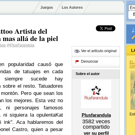
Juegos
Los Autores
ttoo Artista del
 mas allá de la piel
dula
@PlusFarandula
L
Ver el artículo original
Denunciar
EL
en popularidad causó que
DÍ
iendas de tatuajes
en cada
Sobre el autor
 siempre sucede hay
n
sobre el resto.
Tatuadores
 montón. Pero que sean los
an los mejores.
Esta vez no
, ni personajes famosos
.. ni siquiera la opulenta
Kat
Est
Plusfarandula
3582
veces
i ink
". Aca hablaremos del
compartido
onel Castro, quien a pesar
ver su perfil