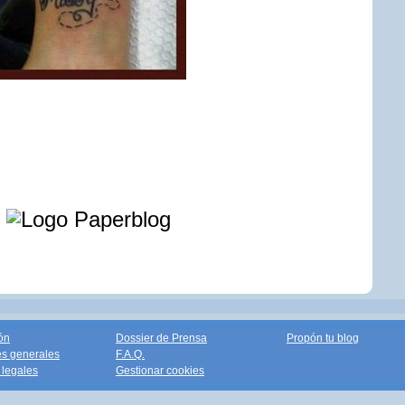
e
ón
Dossier de Prensa
Propón tu blog
s generales
F.A.Q.
legales
Gestionar cookies