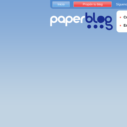
Inicio
Propón tu blog
Sígueno
Cu
E