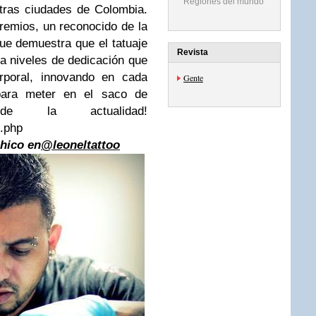
Regiones del mundo
tras ciudades de Colombia.
remios, un reconocido de la
ue demuestra que el tatuaje
Revista
a a niveles de dedicación que
orporal, innovando en cada
Gente
para meter en el saco de
 de la actualidad
!
o.php
chico en
@leoneltattoo