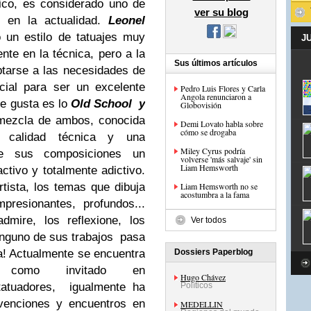
ico, es considerado uno de
ver su blog
 en la actualidad.
Leonel
 un estilo de tatuajes muy
J
nte en la técnica, pero a la
Sus últimos artículos
tarse a las necesidades de
cial para ser un excelente
Pedro Luis Flores y Carla
Angola renunciaron a
e gusta es lo
Old School y
Globovisión
mezcla de ambos, conocida
Demi Lovato habla sobre
cómo se drogaba
e calidad técnica y una
Miley Cyrus podría
e sus composiciones un
volverse 'más salvaje' sin
Liam Hemsworth
ctivo y totalmente adictivo.
tista, los temas que dibuja
Liam Hemsworth no se
acostumbra a la fama
resionantes, profundos...
dmire, los reflexione, los
Ver todos
ninguno de sus trabajos pasa
a!
Actualmente se encuentra
Dossiers Paperblog
, como invitado en
Hugo Chávez
tatuadores,
igualmente ha
Políticos
nvenciones y encuentros en
MEDELLIN