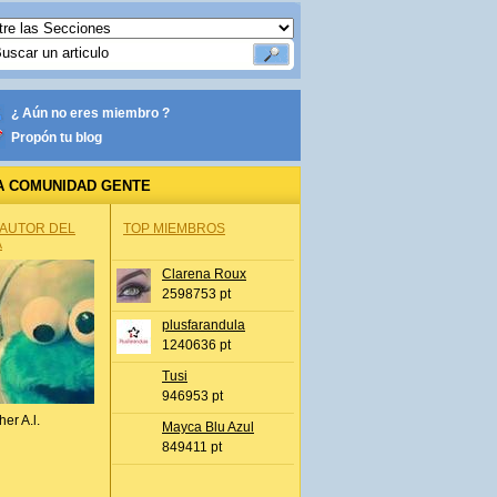
¿ Aún no eres miembro ?
Propón tu blog
A COMUNIDAD GENTE
 AUTOR DEL
TOP MIEMBROS
A
Clarena Roux
2598753 pt
plusfarandula
1240636 pt
Tusi
946953 pt
her A.l.
Mayca Blu Azul
849411 pt