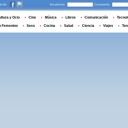
s en
Seudónimo
Contraseña
ltura y Ocio
Cine
Música
Libros
Comunicación
Tecnol
n Femenino
Sexo
Cocina
Salud
Ciencia
Viajes
Ten