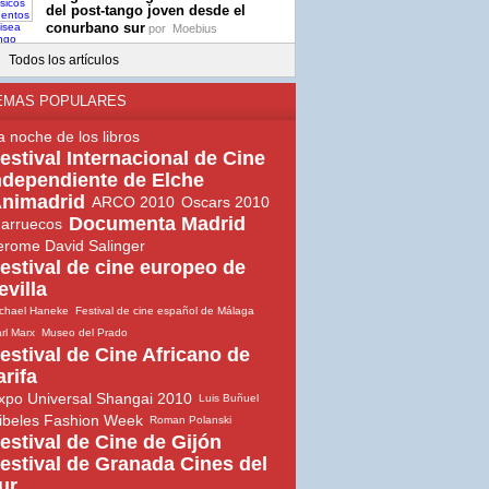
del post-tango joven desde el
conurbano sur
por
Moebius
Todos los artículos
EMAS POPULARES
a noche de los libros
estival Internacional de Cine
ndependiente de Elche
nimadrid
ARCO 2010
Oscars 2010
Documenta Madrid
arruecos
erome David Salinger
estival de cine europeo de
evilla
chael Haneke
Festival de cine español de Málaga
rl Marx
Museo del Prado
estival de Cine Africano de
arifa
xpo Universal Shangai 2010
Luis Buñuel
ibeles Fashion Week
Roman Polanski
estival de Cine de Gijón
estival de Granada Cines del
ur