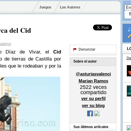
Juegos
Los Autores
ca del Cid
valenci
L
Denunciar
go Díaz de Vivar, el
Cid
 de tierras de Castilla por
De
Sobre el autor
les que le rodeaban y por la
@asturiasvalenci
Marian Ramos
2522
veces
compartido
ver su perfil
ver su blog
Sus últimos artículos