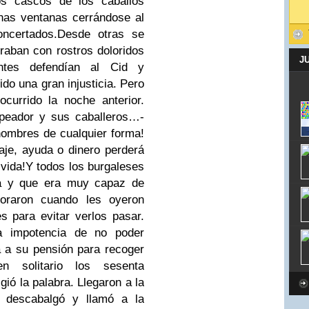
s cascos de los caballos
nas ventanas cerrándose al
ncertados.
Desde otras se
raban con rostros doloridos
J
ntes defendían al Cid y
do una gran injusticia. Pero
currido la noche anterior.
peador y sus caballeros…
-
hombres de cualquier forma!
aje, ayuda o dinero perderá
vida!
Y todos los burgaleses
ía y que era muy capaz de
oraron cuando les oyeron
s para evitar verlos pasar.
a impotencia de no poder
a a su pensión para recoger
n solitario los sesenta
gió la palabra.
Llegaron a la
d descabalgó y llamó a la