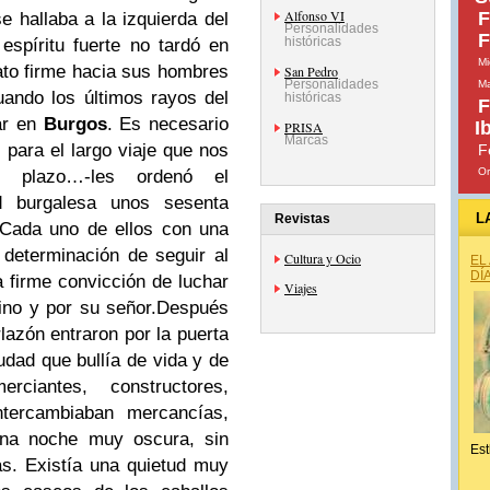
Alfonso VI
F
e hallaba a la izquierda del
Personalidades
F
históricas
spíritu fuerte no tardó en
Mi
ato firme hacia sus hombres
San Pedro
Personalidades
Ma
uando los últimos rayos del
históricas
F
ar en
Burgos
. Es necesario
I
PRISA
Marcas
 para el largo viaje que nos
F
Or
plazo…-les ordenó el
d burgalesa unos sesenta
L
Revistas
Cada uno de ellos con una
e determinación de seguir al
Cultura y Ocio
EL
DÍ
a firme convicción de luchar
Viajes
ino y por su señor.
Después
rlazón entraron por la puerta
udad que bullía de vida y de
rciantes, constructores,
tercambiaban mercancías,
una noche muy oscura, sin
Est
as. Existía una quietud muy