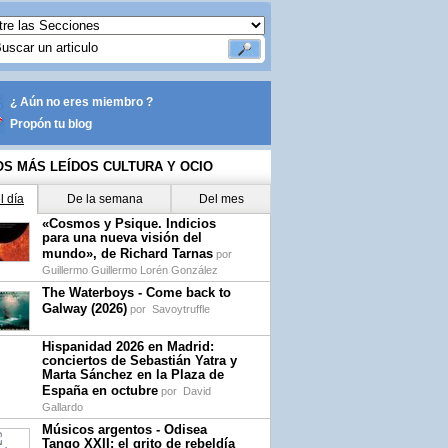
¿ Aún no eres miembro ?
Propón tu blog
OS MÁS LEÍDOS CULTURA Y OCIO
l día
De la semana
Del mes
«Cosmos y Psique. Indicios
para una nueva visión del
mundo», de Richard Tarnas
por
Guillermo Guillermo Lorén González
The Waterboys - Come back to
Galway (2026)
por
Savoytruffle
Hispanidad 2026 en Madrid:
conciertos de Sebastián Yatra y
Marta Sánchez en la Plaza de
España en octubre
por
David
Gallardo
Músicos argentos - Odisea
Tango XXII: el grito de rebeldía