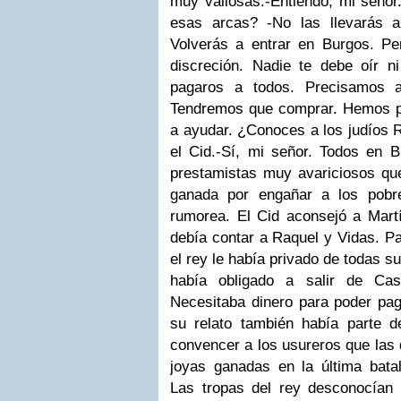
muy valiosas.
-Entiendo, mi señor
esas arcas?
-No las llevarás 
Volverás a entrar en Burgos. P
discreción. Nadie te debe oír ni
pagaros a todos. Precisamos a
Tendremos que comprar. Hemos p
a ayudar. ¿Conoces a los judíos R
el Cid.
-Sí, mi señor. Todos en
prestamistas muy avariciosos qu
ganada por engañar a los pobr
rumorea.
El Cid aconsejó a Mart
debía contar a Raquel y Vidas.
Pa
el rey le había privado de todas su
había obligado a salir de Cast
Necesitaba dinero para poder pa
su relato también había parte 
convencer a los usureros que las 
joyas ganadas en la última bata
Las tropas del rey desconocían 