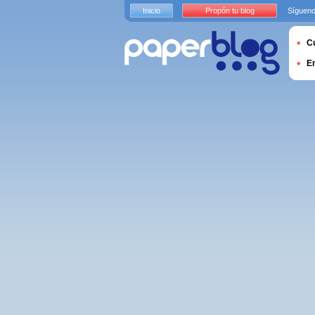
Inicio
Propón tu blog
Sígueno
Cu
E