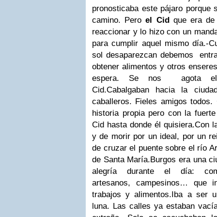
pronosticaba este pájaro porque s
camino.
Pero
el Cid
que era de e
reaccionar y lo hizo con un mand
para cumplir aquel mismo día.
-C
sol desaparezcan debemos entr
obtener alimentos y otros enseres
espera. Se nos agota el 
Cid.
Cabalgaban hacia la ciuda
caballeros. Fieles amigos todos.
historia propia pero con la fuert
Cid hasta donde él quisiera.
Con l
y de morir por un ideal, por un re
de cruzar el puente sobre el río A
de Santa María.
Burgos era una ci
alegría durante el día: come
artesanos, campesinos… que in
trabajos y alimentos.
Iba a ser 
luna. Las calles ya estaban vací