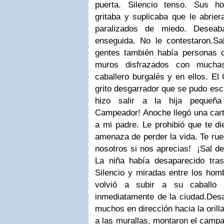
puerta. Silencio tenso.
Sus ho
gritaba y suplicaba que le abrie
paralizados de miedo. Deseab
enseguida. No le contestaron.
Sa
gentes también había personas q
muros disfrazados con mucha
caballero burgalés y en ellos.
El 
grito desgarrador que se pudo esc
hizo salir a la hija pequeña
Campeador! Anoche llegó una carta
a mi padre. Le prohibió que te di
amenaza de perder la vida. Te rue
nosotros si nos aprecias! ¡Sal d
La niña había desaparecido tra
Silencio y miradas entre los hom
volvió a subir a su caballo 
inmediatamente de la ciudad.
Desa
muchos en dirección hacia la orilla 
a las murallas, montaron el camp