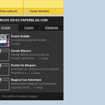
Todo sobre él
Hazte miembro
UEGOS EN ES.PAPERBLOG.COM
Arcade
Casino
Estrategia
Puzzle Bobble
Un clásico juego de Arcade. ......
Juega
Karate Blazers
Karate Blazers es un juego de
Arcade, que forma......
Juega
Puzzle De Bloques
Inventado en 1984 por el ruso Alekséi
Pázhitnov, e......
Juega
Magical Cat Adventure
Redescubre Magical Cat Adventure,
un juego de la......
Juega
Descubrir el espacio Juegos