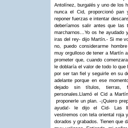
Antolínez, burgalés y uno de los 
nunca el Cid, proporcionó pan 
reponer fuerzas e intentar descan
deberíamos salir antes que las t
marcharnos…Yo os he ayudado y 
iras del rey- dijo Martín.- Si me v
no, puedo considerarme hombr
muy orgulloso de tener a Martín a 
prometer que, cuando comenzara 
le doblaría el valor de todo lo que
por ser tan fiel y seguirle en su d
adelante porque en ese momento
dejado sin títulos, tierras,
personales.
Llamó el Cid a Martín
proponerle un plan.
-¡Quiero pre
ayuda!- le dijo el Cid- Las 
vestiremos con tela oriental roja
dorados y grabados. Tienen que da