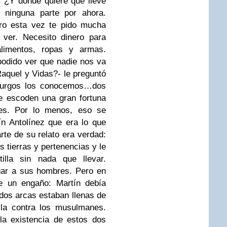
. ¿Y dónde quiere que lleve
a ninguna parte por ahora.
ero esta vez te pido mucha
 ver. Necesito dinero para
limentos, ropas y armas.
odido ver que nadie nos va
aquel y Vidas?- le preguntó
 Burgos los conocemos…dos
e escoden una gran fortuna
es. Por lo menos, eso se
ín Antolínez que era lo que
rte de su relato era verdad:
s tierras y pertenencias y le
illa sin nada que llevar.
gar a sus hombres.
Pero en
de un engaño: Martín debía
dos arcas estaban llenas de
lla contra los musulmanes.
la existencia de estos dos