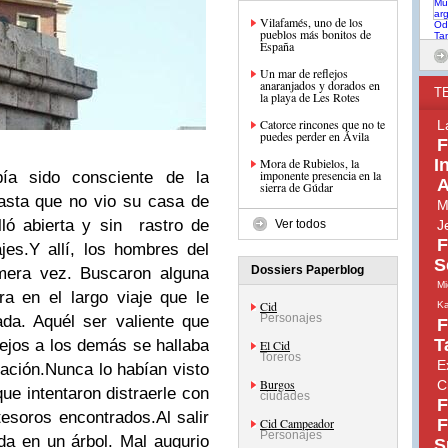
Vilafamés, uno de los
pueblos más bonitos de
España
Un mar de reflejos
anaranjados y dorados en
T
la playa de Les Rotes
Catorce rincones que no te
L
puedes perder en Ávila
F
Mora de Rubielos, la
I
imponente presencia en la
bía sido consciente de la
A
sierra de Gúdar
asta que no vio su casa de
M
lló abierta y sin rastro de
Ver todos
J
F
jes.
Y allí, los hombres del
S
Dossiers Paperblog
imera vez. Buscaron alguna
Mi
ra en el largo viaje que le
Cid
Ka
Personajes
ada.
Aquél ser valiente que
F
T
ejos a los demás se hallaba
El Cid
Toreros
E
ación.
Nunca lo habían visto
Burgos
C
ue intentaron distraerle con
ciudades
F
tesoros encontrados.
Al salir
Cid Campeador
F
Personajes
da en un árbol. Mal augurio
S