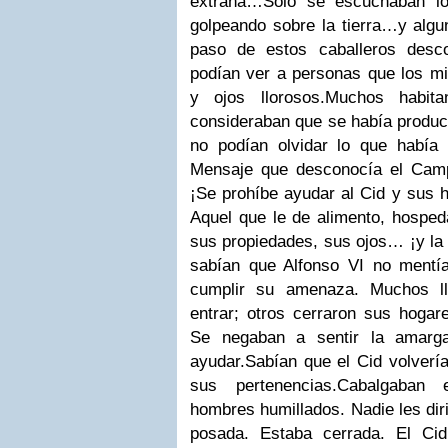
extraña…
Solo se escuchaban lo
golpeando sobre la tierra…y algu
paso de estos caballeros desco
podían ver a personas que los mi
y ojos llorosos.
Muchos habita
consideraban que se había produci
no podían olvidar lo que había o
Mensaje que desconocía el Cam
¡Se prohíbe ayudar al Cid y sus 
Aquel que le de alimento, hosped
sus propiedades, sus ojos… ¡y la 
sabían que Alfonso VI no ment
cumplir su amenaza. Muchos ll
entrar; otros cerraron sus hogare
Se negaban a sentir la amarg
ayudar.
Sabían que el Cid volverí
sus pertenencias.
Cabalgaban e
hombres humillados. Nadie les diri
posada. Estaba cerrada. El Ci