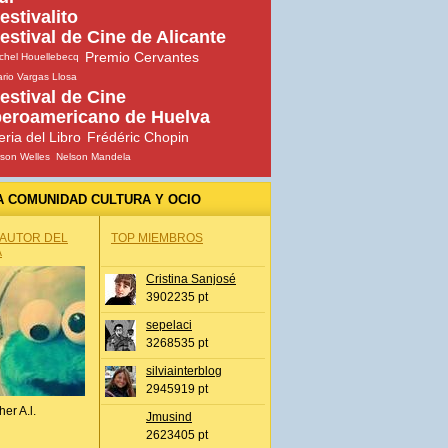
estivalito
estival de Cine de Alicante
Premio Cervantes
chel Houellebecq
rio Vargas Llosa
estival de Cine
beroamericano de Huelva
eria del Libro
Frédéric Chopin
son Welles
Nelson Mandela
A COMUNIDAD CULTURA Y OCIO
 AUTOR DEL
TOP MIEMBROS
A
Cristina Sanjosé
3902235 pt
sepelaci
3268535 pt
silviainterblog
2945919 pt
her A.l.
Jmusind
2623405 pt