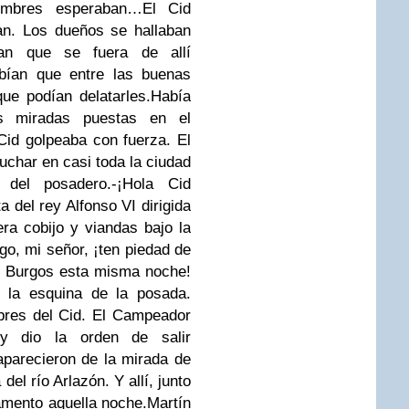
mbres esperaban…
El Cid
ran. Los dueños se hallaban
an que se fuera de allí
bían que entre las buenas
ue podían delatarles.
Había
s miradas puestas en el
Cid golpeaba con fuerza. El
uchar en casi toda la ciudad
 del posadero.
-¡Hola Cid
 del rey Alfonso VI dirigida
era cobijo y viandas bajo la
go, mi señor, ¡ten piedad de
e Burgos esta misma noche!
s la esquina de la posada.
bres del Cid.
El Campeador
y dio la orden de salir
parecieron de la mirada de
del río Arlazón. Y allí, junto
amento aquella noche.
Martín