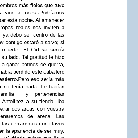
hombres más fieles que tuvo
y vino a todos.
-Podríamos
sar esta noche. Al amanecer
ropas reales nos inviten a
ya debo ser centro de las
oy contigo estaré a salvo; si
e muerto…
El Cid se sentía
su lado. Tal gratitud le hizo
a ganar botines de guerra,
 había perdido este caballero
estierro.
Pero eso sería más
 no tenía nada. Le habían
 familia y pertenencias
 Antolínez a su tienda. Iba
parar dos arcas con vuestra
llenaremos de arena. Las
 y las cerraremos con clavos
r la apariencia de ser muy,