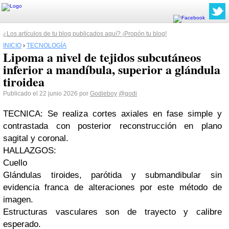
¿Los artículos de tu blog publicados aquí? ¡Propón tu blog!
INICIO
›
TECNOLOGÍA
Lipoma a nivel de tejidos subcutáneos
inferior a mandíbula, superior a glándula
tiroidea
Publicado el 22 junio 2026 por
Godieboy
@godi
TECNICA: Se realiza cortes axiales en fase simple y
contrastada con posterior reconstrucción en plano
sagital y coronal.
HALLAZGOS:
Cuello
Glándulas tiroides, parótida y submandibular sin
evidencia franca de alteraciones por este método de
imagen.
Estructuras vasculares son de trayecto y calibre
esperado.