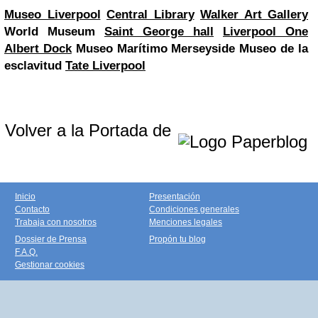
Museo Liverpool
Central Library
Walker Art Gallery
World Museum
Saint George hall
Liverpool One
Albert Dock
Museo Marítimo Merseyside
Museo de la
esclavitud
Tate Liverpool
Volver a la Portada de
Inicio
Presentación
Contacto
Condiciones generales
Trabaja con nosotros
Menciones legales
Dossier de Prensa
Propón tu blog
F.A.Q.
Gestionar cookies