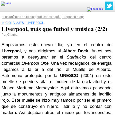
¿Los artículos de tu blog publicados aquí? ¡Propón tu blog!
INICIO
›
VIAJES
›
LIVERPOOL
Liverpool, más que futbol y música (2/2)
Por
Chama
Empezamos este nuevo dia, ya en el centro de
Liverpool
, y nos dirigimos al
Albert Dock
. Antes nos
paramos a desayunar en el
Starbucks
del centro
comercial
Liverpool One.
Una vez recargados de energia
llegamos a la orilla del rio, al Muelle de Alberto.
Patrimonio protegido por la
UNESCO
(2004) en este
muelle se puede visitar el museo de la esclavitud y el
Museo Marítimo Merseyside. Aqui estuvimos paseando
junto a monumentos y antiguos almacenes de ladrillo
rojo. Este muelle se hizo muy famoso por ser el primero
que se construyo en hierro, ladrillo y no contar con
madera. Así dejaban atrás el miedo por los incendios.