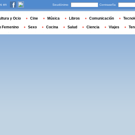
s en
Seudónimo
Contraseña
ltura y Ocio
Cine
Música
Libros
Comunicación
Tecnol
n Femenino
Sexo
Cocina
Salud
Ciencia
Viajes
Ten