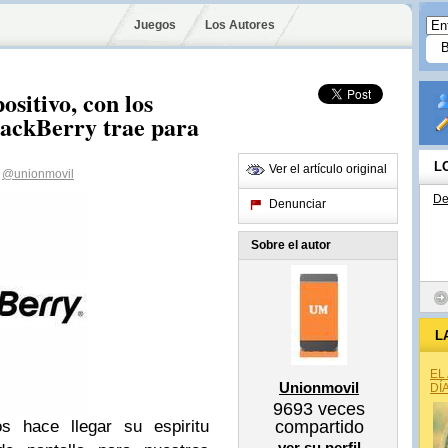
Juegos
Los Autores
ositivo, con los
lackBerry trae para
L
Ver el artículo original
@unionmovil
De
Denunciar
Sobre el autor
L
EL
Unionmovil
DÍ
9693
veces
s hace llegar su espiritu
compartido
ver su perfil