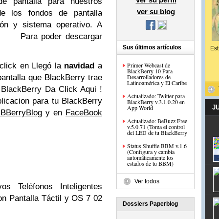
e pantalla para nuestros
ver su blog
 de los fondos de pantalla
ión y sistema operativo. A
s: Para poder descargar
Sus últimos artículos
Est
 click en Llegó la
navidad
a
Primer Webcast de
BlackBerry 10 Para
pantalla que BlackBerry trae
Desarrolladores de
Latinoamérica y El Caribe
 BlackBerry Da Click Aqui !
Actualizado: Twitter para
licacion para tu BlackBerry
BlackBerry v.3.1.0.20 en
App World
J
@BBerryBlog
y en
FaceBook
Actualizado: BeBuzz Free
v.5.0.71 (Toma el control
del LED de tu BlackBerry
Status Shuffle BBM v.1.6
(Configura y cambia
automáticamente los
estados de tu BBM)
Ver todos
 Teléfonos Inteligentes
n Pantalla Táctil y OS 7
02
Dossiers Paperblog