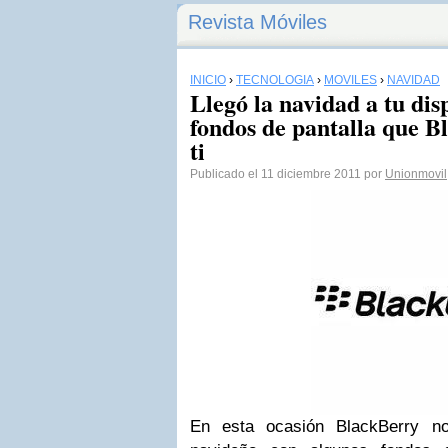
Revista Móviles
INICIO
›
TECNOLOGÍA
›
MÓVILES
›
NAVIDAD
Llegó la navidad a tu disp
fondos de pantalla que B
ti
Publicado el 11 diciembre 2011 por
Unionmovil
En esta ocasión BlackBerry no