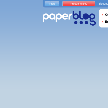
Inicio
Propón tu blog
Sígueno
Cu
E