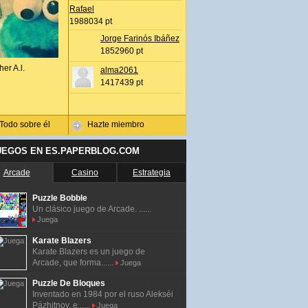
Rafael
1988034 pt
Jorge Farinós Ibáñez
1852960 pt
her A.l.
alma2061
1417439 pt
Todo sobre él
Hazte miembro
UEGOS EN ES.PAPERBLOG.COM
Arcade
Casino
Estrategia
Puzzle Bobble
Un clásico juego de Arcade. ......
Juega
Karate Blazers
Karate Blazers es un juego de
Arcade, que forma......
Juega
Puzzle De Bloques
Inventado en 1984 por el ruso Alekséi
Pázhitnov, e......
Juega