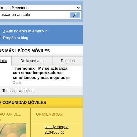
¿ Aún no eres miembro ?
Propón tu blog
OS MÁS LEÍDOS MÓVILES
l día
De la semana
Del mes
Thermomix TM7 se actualiza
con cinco temporizadores
simultáneos y más mejoras
por
Ganix
Todos los artículos
A COMUNIDAD MÓVILES
 AUTOR DEL
TOP MIEMBROS
A
saludyenergia
2134566 pt