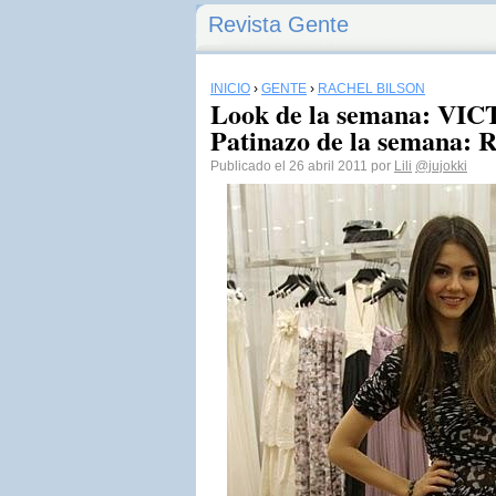
Revista Gente
INICIO
›
GENTE
›
RACHEL BILSON
Look de la semana: VI
Patinazo de la semana
Publicado el 26 abril 2011 por
Lili
@jujokki