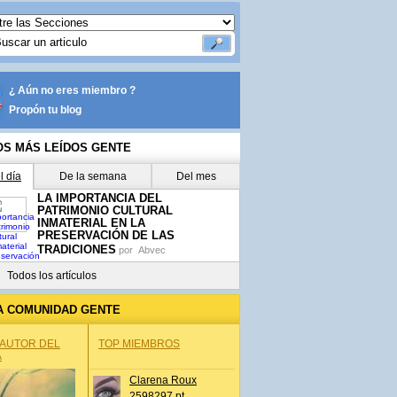
¿ Aún no eres miembro ?
Propón tu blog
OS MÁS LEÍDOS GENTE
l día
De la semana
Del mes
LA IMPORTANCIA DEL
PATRIMONIO CULTURAL
INMATERIAL EN LA
PRESERVACIÓN DE LAS
TRADICIONES
por
Abvec
Todos los artículos
A COMUNIDAD GENTE
 AUTOR DEL
TOP MIEMBROS
A
Clarena Roux
2598297 pt