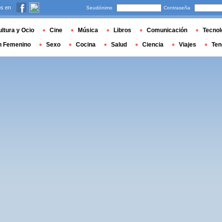
s en
Seudónimo
Contraseña
ltura y Ocio
Cine
Música
Libros
Comunicación
Tecnol
n Femenino
Sexo
Cocina
Salud
Ciencia
Viajes
Ten