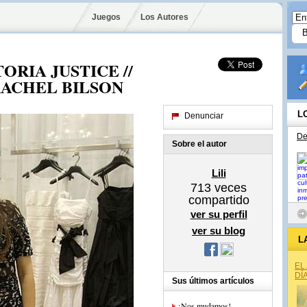
Juegos
Los Autores
CTORIA JUSTICE //
: RACHEL BILSON
L
Denunciar
De
Sobre el autor
Lili
713
veces
compartido
ver su perfil
ver su blog
L
EL
DÍ
Sus últimos artículos
¡Nos mudamos!