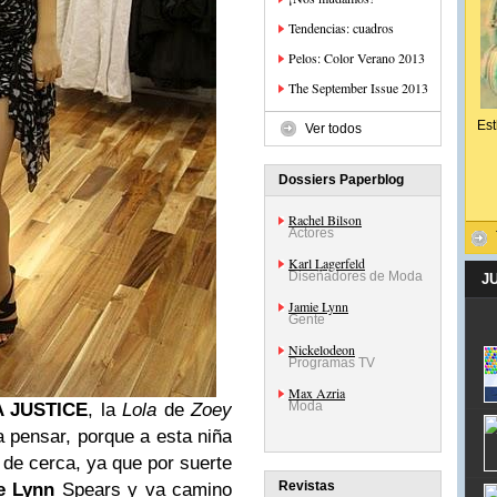
Tendencias: cuadros
Pelos: Color Verano 2013
The September Issue 2013
Est
Ver todos
Dossiers Paperblog
Rachel Bilson
Actores
Karl Lagerfeld
Diseñadores de Moda
J
Jamie Lynn
Gente
Nickelodeon
Programas TV
Max Azria
Moda
A JUSTICE
, la
Lola
de
Zoey
 pensar, porque a esta niña
a de cerca, ya que por suerte
Revistas
e Lynn
Spears y va camino