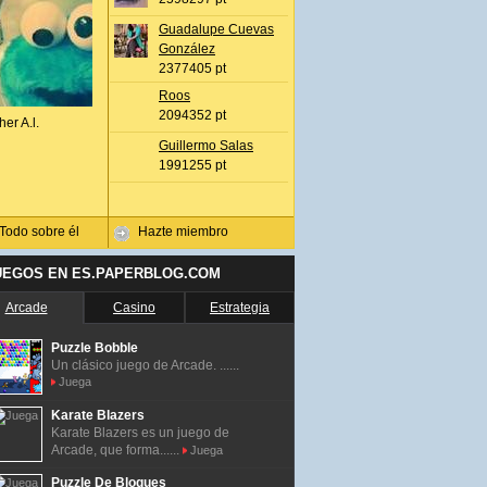
Guadalupe Cuevas
González
2377405 pt
Roos
2094352 pt
her A.l.
Guillermo Salas
1991255 pt
Todo sobre él
Hazte miembro
UEGOS EN ES.PAPERBLOG.COM
Arcade
Casino
Estrategia
Puzzle Bobble
Un clásico juego de Arcade. ......
Juega
Karate Blazers
Karate Blazers es un juego de
Arcade, que forma......
Juega
Puzzle De Bloques