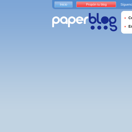
Inicio
Propón tu blog
Sígueno
Cu
E