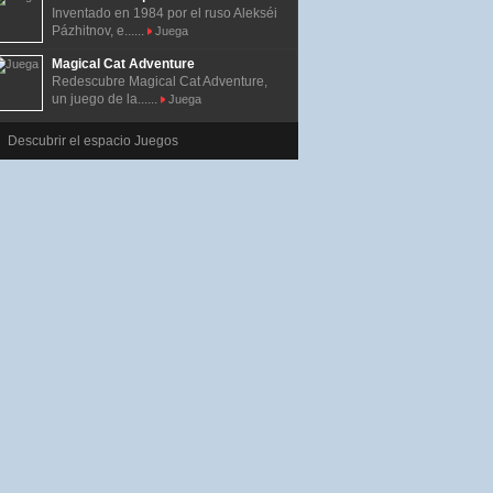
Inventado en 1984 por el ruso Alekséi
Pázhitnov, e......
Juega
Magical Cat Adventure
Redescubre Magical Cat Adventure,
un juego de la......
Juega
Descubrir el espacio Juegos