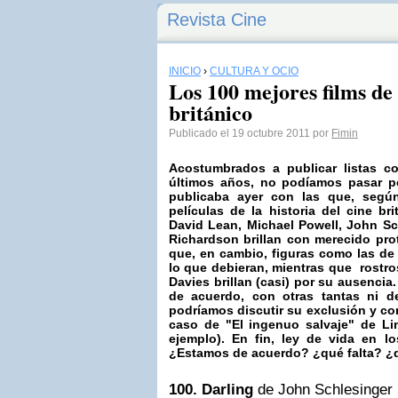
Revista Cine
INICIO
›
CULTURA Y OCIO
Los 100 mejores films de 
británico
Publicado el 19 octubre 2011 por
Fimin
Acostumbrados a publicar listas c
últimos años, no podíamos pasar p
publicaba ayer con las que, segú
películas de la historia del cine bri
David Lean,
Michael Powell
, John Sc
Richardson brillan con merecido pro
que, en cambio, figuras como las de
lo que debieran, mientras que rostro
Davies
brillan (casi) por su ausenci
de acuerdo, con otras tantas ni d
podríamos discutir su exclusión y con
caso de "El ingenuo salvaje" de Li
ejemplo). En fin, ley de vida en l
¿Estamos de acuerdo? ¿qué falta? ¿
100. Darling
de John Schlesinger 