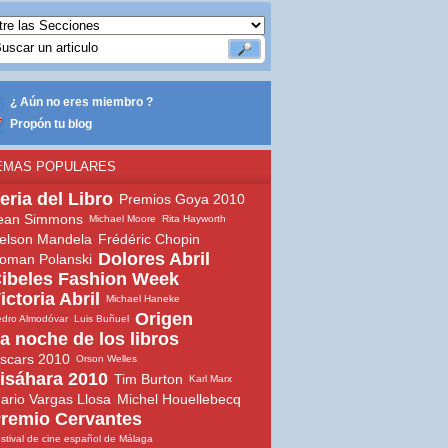
¿ Aún no eres miembro ?
Propón tu blog
EMAS POPULARES
eria del Libro
Premios Goya 2010
ean Simmons
Michael Moore
Rita Hayworth
elson Mandela
Frédéric Chopin
Dolores Abril
oman Polanski
ibeles Fashion Week
ictoria Abril
Michael Haneke
Origen
dro Almodóvar
Luis Buñuel
a noche de los libros
scars 2010
Orson Welles
isáhara 2010
Tim Burton
Karl Marx
ario Vargas Llosa
Michel Houellebecq
remio Cervantes
stival de cine español de Málaga