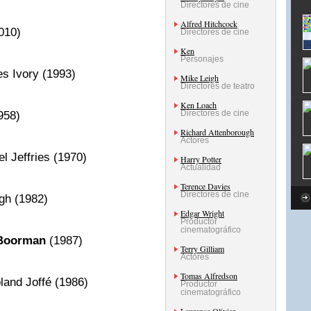
Directores de cine
Alfred Hitchcock
010)
Directores de cine
Ken
Personajes
s Ivory (1993)
Mike Leigh
Directores de teatro
Ken Loach
Directores de cine
958)
Richard Attenborough
Actores
l Jeffries (1970)
Harry Potter
Actualidad
Terence Davies
Directores de cine
gh (1982)
Edgar Wright
Productor
cinematográfico
Boorman
(1987)
Terry Gilliam
Actores
Tomas Alfredson
and Joffé (1986)
Productor
cinematográfico