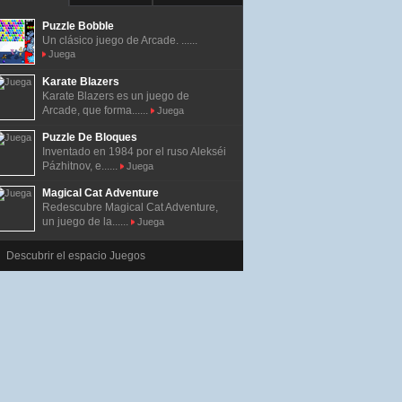
Puzzle Bobble
Un clásico juego de Arcade. ......
Juega
Karate Blazers
Karate Blazers es un juego de
Arcade, que forma......
Juega
Puzzle De Bloques
Inventado en 1984 por el ruso Alekséi
Pázhitnov, e......
Juega
Magical Cat Adventure
Redescubre Magical Cat Adventure,
un juego de la......
Juega
Descubrir el espacio Juegos