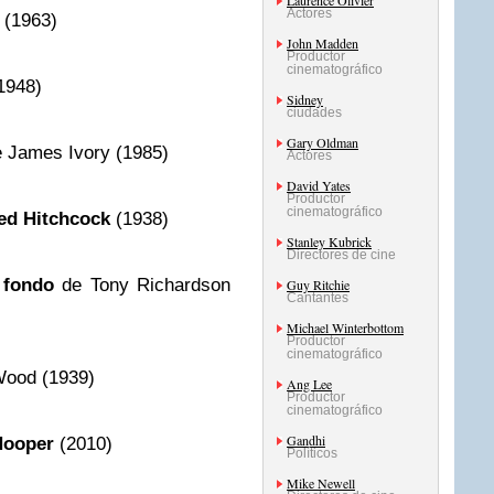
Laurence Olivier
Actores
 (1963)
John Madden
Productor
cinematográfico
1948)
Sidney
ciudades
Gary Oldman
e James Ivory (1985)
Actores
David Yates
Productor
cinematográfico
red Hitchcock
(1938)
Stanley Kubrick
Directores de cine
e fondo
de Tony Richardson
Guy Ritchie
Cantantes
Michael Winterbottom
Productor
cinematográfico
ood (1939)
Ang Lee
Productor
cinematográfico
Gandhi
Hooper
(2010)
Políticos
Mike Newell