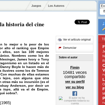
Juegos
Los Autores
la historia del cine
T
Ver el artículo original
on lo mejor o lo peor de los
F
or alto el ranking que
Empire
Denunciar
J
n ellos, son las
100 mejores
tánico
. Nombres como los de
N
Sobre el autor
hlesinger, James Ivory o Tony
R
tagonismo en un listado en el
C
Danny Boyle
lo hacen más de
Fimin
V
s ilustres como los de
Terence
10481
veces
a. Con muchas de ellas estamos
Pe
compartido
e lejos, con alguna que otra
L
ver su perfil
 otras más su incursión (es el
O
ndsay Anderson, por decir un
ver su blog
F
os
tops
, allá va el de Empire.
qué sobra?.
M
P
(1965)
Fe