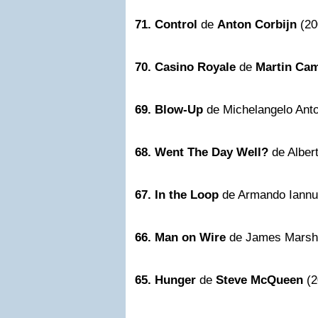
71. Control
de
Anton Corbijn
(20
70.
Casino Royale
de
Martin Cam
69. Blow-Up
de Michelangelo Anto
68. Went The Day Well?
de Albert
67. In the Loop
de Armando Iannu
66. Man on Wire
de James Marsh
65. Hunger
de
Steve McQueen
(2