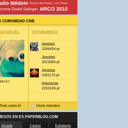
ulio Médem
Museo del Prado
Luis Tosar
ARCO 2010
erome David Salinger
A COMUNIDAD CINE
 AUTOR DEL
TOP MIEMBROS
A
sepelaci
3268454 pt
Jmusind
2623084 pt
Agramar
2361176 pt
her A.l.
jmporense
2263169 pt
Todo sobre él
Hazte miembro
UEGOS EN ES.PAPERBLOG.COM
Arcade
Casino
Estrategia