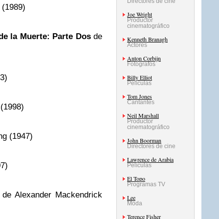
Directores de cine
(1989)
Joe Wright
Productor
cinematográfico
de la Muerte: Parte Dos
de
Kenneth Branagh
Actores
Anton Corbijn
Fotógrafos
3)
Billy Elliot
Películas
Tom Jones
Cantantes
(1998)
Neil Marshall
Productor
cinematográfico
ng (1947)
John Boorman
Directores de cine
Lawrence de Arabia
7)
Películas
El Topo
Programas TV
de Alexander Mackendrick
Lee
Moda
Terence Fisher