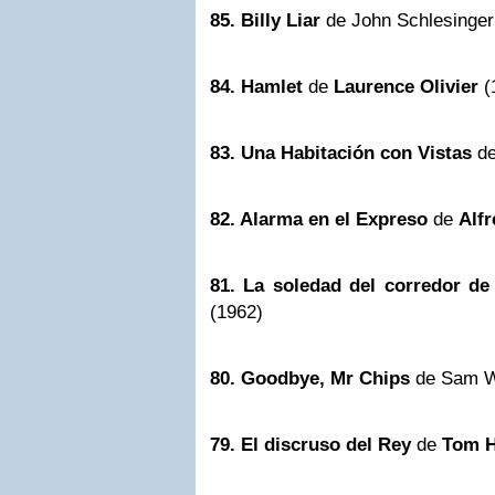
85. Billy Liar
de John Schlesinger
84. Hamlet
de
Laurence Olivier
(
83. Una Habitación con Vistas
d
82. Alarma en el Expreso
de
Alf
81. La soledad del corredor d
(1962)
80. Goodbye, Mr Chips
de Sam W
79. El discruso del Rey
de
Tom 