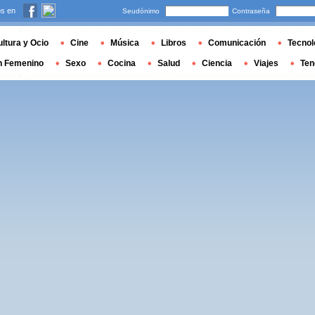
s en
Seudónimo
Contraseña
ltura y Ocio
Cine
Música
Libros
Comunicación
Tecnol
n Femenino
Sexo
Cocina
Salud
Ciencia
Viajes
Ten