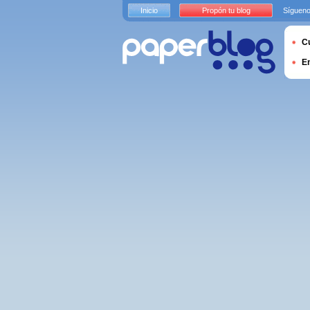
Inicio
Propón tu blog
Sígueno
Cu
E