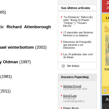
J
J
Sus últimos artículos
965)
"La Distancia" Tarkovsky
L
entre "Kung-fu Panda",
"Origen" y "Ocean's
Eleven"
de
Richard Attenborough
EL
DÍ
12 musicales que hicieron
historia (a su manera)
Directores de Fotografía
que pasaron a ser
hael winterbottom
(2002)
Directores
Las 20 películas más cool
de filmin
y Oldman
(1997)
Ver todos
Est
 (1981)
Dossiers Paperblog
Michael Powell
Directores de cine
(2011)
David Lean
Productor
J
cinematográfico
)
Danny Boyle