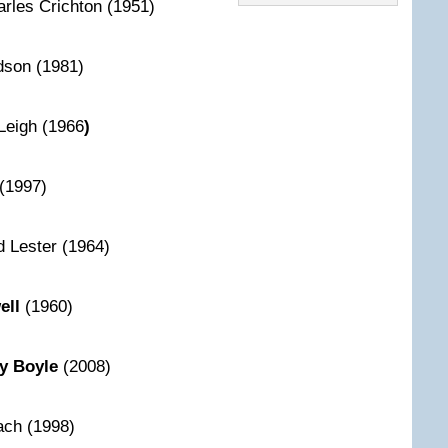
rles Crichton (1951)
son (1981)
Leigh (1966
)
(1997)
d Lester (1964)
ell
(1960)
y Boyle
(2008)
ch (1998)