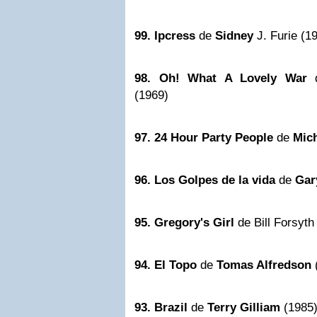
99. Ipcress
de
Sidney
J. Furie (1
98. Oh! What A Lovely War
(1969)
97. 24 Hour Party People
de
Mic
96. Los Golpes de la vida
de
Gar
95.
Gregory's Girl
de Bill Forsyth
94.
El Topo
de
Tomas Alfredson
93. Brazil
de
Terry Gilliam
(1985