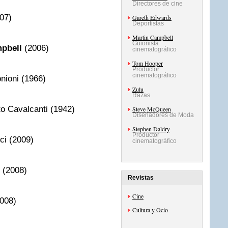
Directores de cine
07)
Gareth Edwards
Deportistas
Martin Campbell
Guionista
pbell
(2006)
cinematográfico
Tom Hooper
Productor
cinematográfico
nioni (1966)
Zulu
Razas
o Cavalcanti (1942)
Steve McQueen
Diseñadores de Moda
Stephen Daldry
Productor
ci
(2009)
cinematográfico
 (2008)
Revistas
Cine
008)
Cultura y Ocio