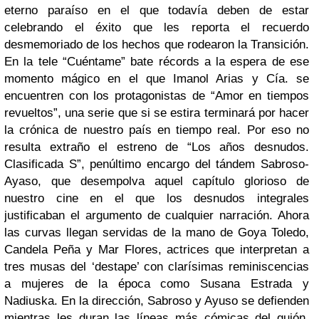
eterno paraíso en el que todavía deben de estar
celebrando el éxito que les reporta el recuerdo
desmemoriado de los hechos que rodearon la Transición.
En la tele “Cuéntame” bate récords a la espera de ese
momento mágico en el que Imanol Arias y Cía. se
encuentren con los protagonistas de “Amor en tiempos
revueltos”, una serie que si se estira terminará por hacer
la crónica de nuestro país en tiempo real. Por eso no
resulta extraño el estreno de “Los años desnudos.
Clasificada S”, penúltimo encargo del tándem Sabroso-
Ayaso, que desempolva aquel capítulo glorioso de
nuestro cine en el que los desnudos integrales
justificaban el argumento de cualquier narración. Ahora
las curvas llegan servidas de la mano de Goya Toledo,
Candela Peña y Mar Flores, actrices que interpretan a
tres musas del ‘destape’ con clarísimas reminiscencias
a mujeres de la época como Susana Estrada y
Nadiuska. En la dirección, Sabroso y Ayuso se defienden
mientras les duran las líneas más cómicas del guión,