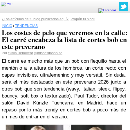
¿Los artículos de tu blog publicados aquí? ¡Propón tu blog!
INICIO
›
TENDENCIAS
Los costes de pelo que veremos en la calle:
El carré encabeza la lista de cortes bob en
este preverano
Por
Silvia Benavent
@miscositasbolso
El carré es mucho más que un bob con flequillo hasta el
mentón o a la altura de los hombros, un corte recto con
capas invisibles, ultrafemenino y muy versátil. Sin duda,
será el más destacado en este preverano 2026 junto a
otros bob que son tendencia (wavy, italian, sleek, flippy,
bouncy, soft box o texturizado). Paul Tudor, director del
salón David Künzle Fuencarral en Madrid, hace un
repaso por lo más trendy en cortes bob a poco más de
un mes de entrar en el verano.